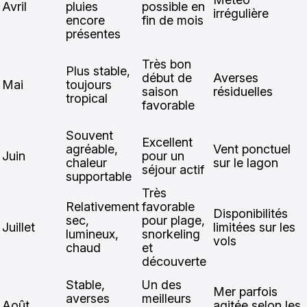
Avril
pluies
possible en
irrégulière
encore
fin de mois
présentes
Très bon
Plus stable,
début de
Averses
Mai
toujours
saison
résiduelles
tropical
favorable
Souvent
Excellent
agréable,
Vent ponctuel
Juin
pour un
chaleur
sur le lagon
séjour actif
supportable
Très
Relativement
favorable
Disponibilités
sec,
pour plage,
Juillet
limitées sur les
lumineux,
snorkeling
vols
chaud
et
découverte
Stable,
Un des
Mer parfois
averses
meilleurs
Août
agitée selon les