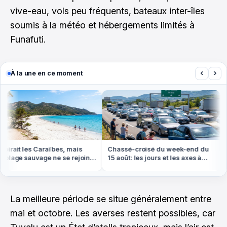
vive-eau, vols peu fréquents, bateaux inter-îles
soumis à la météo et hébergements limités à
Funafuti.
‹
›
À la une en ce moment
irait les Caraïbes, mais
Chassé-croisé du week-end du
P
plage sauvage ne se rejoint
15 août: les jours et les axes à
r
ied ou en bateau
éviter absolument
le
La meilleure période se situe généralement entre
mai et octobre. Les averses restent possibles, car