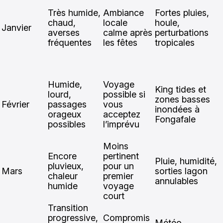
Très humide,
Ambiance
Fortes pluies,
chaud,
locale
houle,
Janvier
averses
calme après
perturbations
fréquentes
les fêtes
tropicales
Humide,
Voyage
King tides et
lourd,
possible si
zones basses
Février
passages
vous
inondées à
orageux
acceptez
Fongafale
possibles
l’imprévu
Moins
Encore
pertinent
Pluie, humidité,
pluvieux,
pour un
Mars
sorties lagon
chaleur
premier
annulables
humide
voyage
court
Transition
progressive,
Compromis
Météo