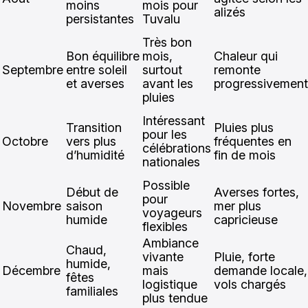
moins
mois pour
alizés
persistantes
Tuvalu
Très bon
Bon équilibre
mois,
Chaleur qui
Septembre
entre soleil
surtout
remonte
et averses
avant les
progressivement
pluies
Intéressant
Transition
Pluies plus
pour les
Octobre
vers plus
fréquentes en
célébrations
d’humidité
fin de mois
nationales
Possible
Début de
Averses fortes,
pour
Novembre
saison
mer plus
voyageurs
humide
capricieuse
flexibles
Ambiance
Chaud,
vivante
Pluie, forte
humide,
Décembre
mais
demande locale,
fêtes
logistique
vols chargés
familiales
plus tendue