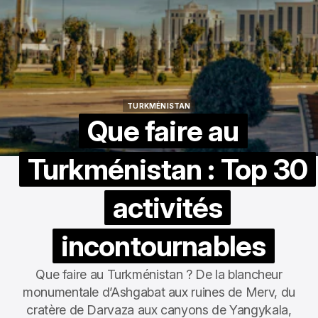
TURKMÉNISTAN
TURKMÉNISTAN
Que faire au
Turkménistan : Top 30
activités
incontournables
Que faire au Turkménistan ? De la blancheur
monumentale d’Ashgabat aux ruines de Merv, du
cratère de Darvaza aux canyons de Yangykala,