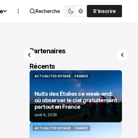
e
Recherche
S’inscrire
S’inscrire
Partenaires
Récents
ACTUALITÉS VOYAGE
FRANCE
ACTUALITÉS VOYAGE
FRANCE
Nuits des Étoiles ce week-end:
où observer le ciel gratuitement
partout en France
août 6, 2026
ACTUALITÉS VOYAGE
FRANCE
ACTUALITÉS VOYAGE
FRANCE