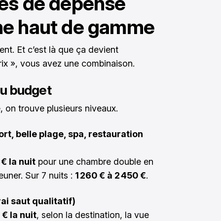
tes de dépense
ne haut de gamme
nt. Et c’est là que ça devient
prix », vous avez une combinaison.
du budget
 on trouve plusieurs niveaux.
rt, belle plage, spa, restauration
€ la nuit
pour une chambre double en
euner. Sur 7 nuits :
1 260 € à 2 450 €
.
ai saut qualitatif)
€ la nuit
, selon la destination, la vue