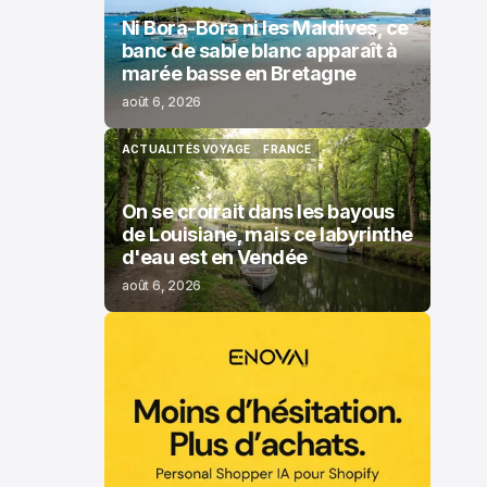
Ni Bora-Bora ni les Maldives, ce
banc de sable blanc apparaît à
marée basse en Bretagne
août 6, 2026
ACTUALITÉS VOYAGE
FRANCE
ACTUALITÉS VOYAGE
FRANCE
On se croirait dans les bayous
de Louisiane, mais ce labyrinthe
d'eau est en Vendée
août 6, 2026