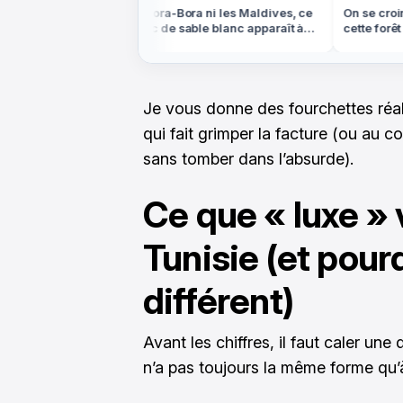
ns le Colorado,
Ni Bora-Bora ni les Maldives, ce
On se croira
'ocre rouge est
banc de sable blanc apparaît à
cette forêt d
marée basse en Bretagne
dans les Vo
Je vous donne des fourchettes réali
qui fait grimper la facture (ou au co
sans tomber dans l’absurde).
Ce que « luxe » 
Tunisie (et pour
différent)
Avant les chiffres, il faut caler une 
n’a pas toujours la même forme qu’à