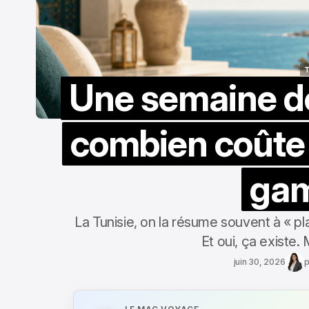
T
Une semaine de 
T
combien coûte 
ga
La Tunisie, on la résume souvent à « plag
Et oui, ça existe. 
juin 30, 2026
p