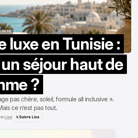
UNISIE
luxe en Tunisie :
UNISIE
un séjour haut de
mme ?
e pas chère, soleil, formule all inclusive ».
Mais ce n’est pas tout.
ar
Lisa
Suivre Lisa