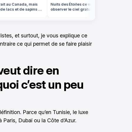
it au Canada, mais
Nuits des Étoiles ce week-end: où
On croir
e lacs et de sapins est
observer le ciel gratuitement
canaux 
sges
partout en France
sont en
stes, et surtout, je vous explique ce
ntraire ce qui permet de se faire plaisir
veut dire en
quoi c’est un peu
définition. Parce qu’en Tunisie, le luxe
 Paris, Dubaï ou la Côte d’Azur.