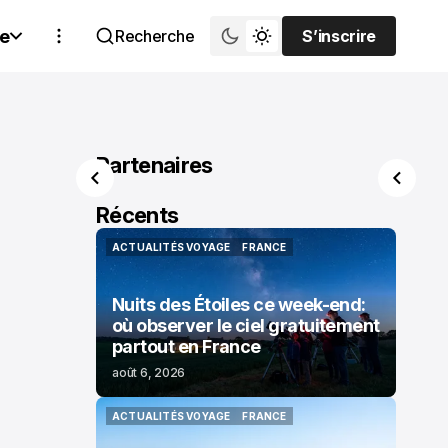
e
Recherche
S’inscrire
S’inscrire
Partenaires
Récents
ACTUALITÉS VOYAGE
FRANCE
ACTUALITÉS VOYAGE
FRANCE
Nuits des Étoiles ce week-end:
où observer le ciel gratuitement
partout en France
août 6, 2026
ACTUALITÉS VOYAGE
FRANCE
ACTUALITÉS VOYAGE
FRANCE