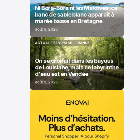
Ni Bora-Bora ni les Maldives, ce
banc de sable blanc apparaît à
marée basse en Bretagne
août 6, 2026
ACTUALITÉS VOYAGE
FRANCE
ACTUALITÉS VOYAGE
FRANCE
On se croirait dans les bayous
de Louisiane, mais ce labyrinthe
d'eau est en Vendée
août 6, 2026