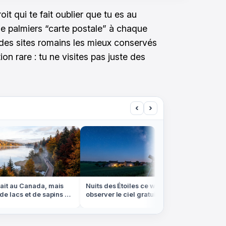
oit qui te fait oublier que tu es au
de palmiers “carte postale” à chaque
n des sites romains les mieux conservés
on rare : tu ne visites pas juste des
‹
›
it au Canada, mais
Nuits des Étoiles ce week-end: où
On croir
e lacs et de sapins est
observer le ciel gratuitement
canaux f
sges
partout en France
sont en 