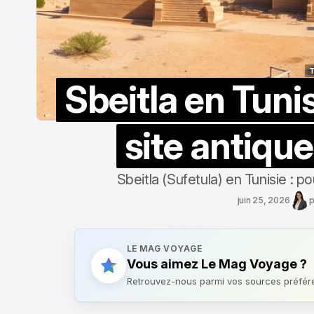
T
Sbeitla en Tunis
T
site antique
Sbeitla (Sufetula) en Tunisie : p
juin 25, 2026
p
LE MAG VOYAGE
Vous aimez Le Mag Voyage ?
Retrouvez-nous parmi vos sources préfér