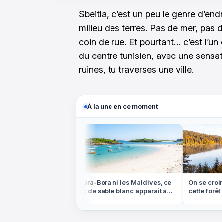
Sbeitla, c’est un peu le genre d’endr
milieu des terres. Pas de mer, pas 
coin de rue. Et pourtant… c’est l’u
du centre tunisien, avec une sensati
ruines, tu traverses une ville.
À la une en ce moment
ns le Colorado,
Ni Bora-Bora ni les Maldives, ce
On se croira
'ocre rouge est
banc de sable blanc apparaît à
cette forêt d
marée basse en Bretagne
dans les Vo