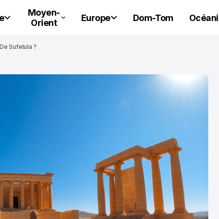
Moyen-
e
Europe
Dom-Tom
Océani
Orient
 De Sufetula ?