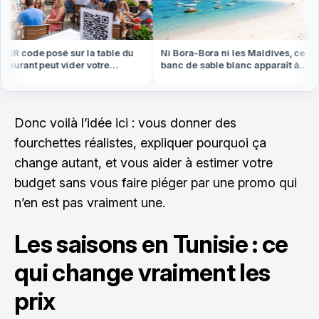
R code posé sur la table du
Ni Bora-Bora ni les Maldives, ce
aurant peut vider votre
banc de sable blanc apparaît à
te cet été
marée basse en Bretagne
Donc voilà l’idée ici : vous donner des
fourchettes réalistes, expliquer pourquoi ça
change autant, et vous aider à estimer votre
budget sans vous faire piéger par une promo qui
n’en est pas vraiment une.
Les saisons en Tunisie : ce
qui change vraiment les
prix