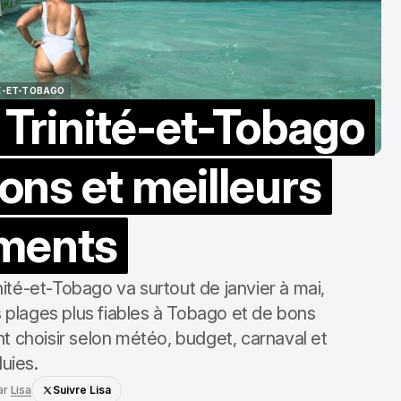
É-ET-TOBAGO
 Trinité-et-Tobago
É-ET-TOBAGO
sons et meilleurs
ments
nité-et-Tobago va surtout de janvier à mai,
 plages plus fiables à Tobago et de bons
t choisir selon météo, budget, carnaval et
luies.
ar
Lisa
Suivre Lisa