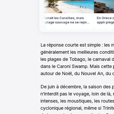
s ce week-end: où
On croirait les Caraïbes, mais
En Grèce cet 
gratuitement
cette plage sauvage ne se rejoint
appli piège l
e
qu'à pied ou en bateau
plages
La réponse courte est simple : les m
généralement les meilleures condit
les plages de Tobago, le carnaval d
dans le Caroni Swamp. Mais cette 
autour de Noël, du Nouvel An, du 
De juin à décembre, la saison des 
n’interdit pas le voyage, loin de là
intenses, les moustiques, les routes
cyclonique régional, même si Trin