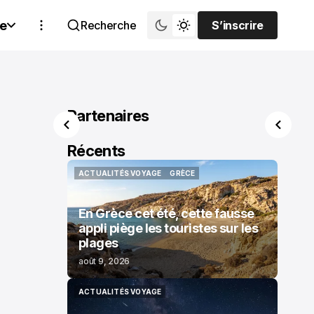
e
Recherche
S’inscrire
S’inscrire
Partenaires
Récents
ACTUALITÉS VOYAGE
GRÈCE
ACTUALITÉS VOYAGE
GRÈCE
En Grèce cet été, cette fausse
appli piège les touristes sur les
plages
août 9, 2026
ACTUALITÉS VOYAGE
ACTUALITÉS VOYAGE