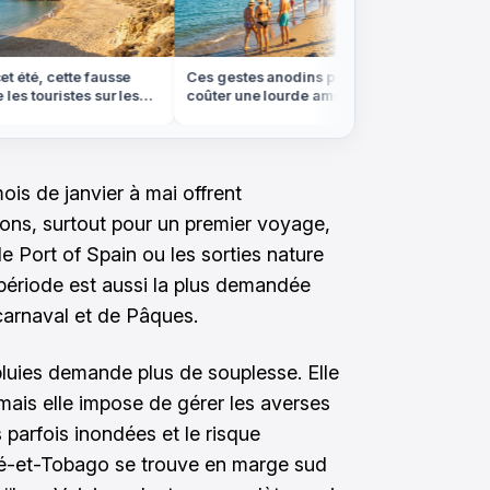
été, cette fausse
Ces gestes anodins peuvent vous
Chassé-
es touristes sur les
coûter une lourde amende à
15 août: 
l'étranger cet été
éviter 
ois de janvier à mai offrent
ions, surtout pour un premier voyage,
e Port of Spain ou les sorties nature
période est aussi la plus demandée
carnaval et de Pâques.
pluies demande plus de souplesse. Elle
, mais elle impose de gérer les averses
 parfois inondées et le risque
ité-et-Tobago se trouve en marge sud