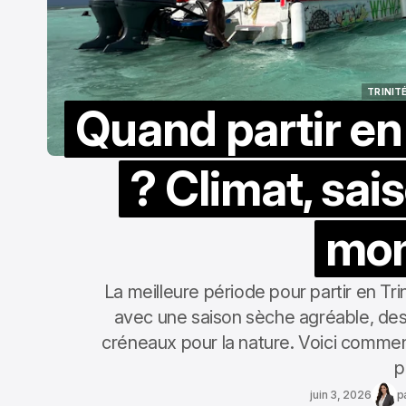
TRINIT
Quand partir en
TRINIT
? Climat, sai
mo
La meilleure période pour partir en Tri
avec une saison sèche agréable, des
créneaux pour la nature. Voici commen
p
juin 3, 2026
p