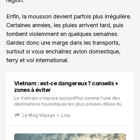
région.
Enfin, la mousson devient parfois plus irrégulière.
Certaines années, les pluies arrivent tard, puis
tombent violemment en quelques semaines.
Gardez donc une marge dans les transports,
surtout si vous enchaînez avion domestique,
ferry et vol international.
Vietnam : est-ce dangereux ? conseils +
zones à éviter
Le Vietnam s’impose aujourd’hui comme l’une des
destinations touristiques les plus prisées d’Asie du
Sud-Est. Avec ses paysages spectaculaires allant de
Le Mag Voyage
Lisa
la baie d’Halong aux rizières en terrasses de Sapa,
son patrimoine culturel millénaire et sa cuisine
raffinée.