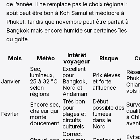
de l’année. Il ne remplace pas le choix régional :
août peut être bon à Koh Samui et médiocre à
Phuket, tandis que novembre peut être parfait à
Bangkok mais encore humide sur certaines îles
du golfe.
Intérêt
Mois
Météo
Risque
C
voyageur
Sec,
Excellent
Réser
lumineux,
pour
Prix élevés
Phuke
Janvier
25 à 32 °C
Bangkok,
et forte
Chia
selon
Nord et
affluence
vols 
régions
Andaman
Très bon
Début
Encore sec,
Surve
pour
possible des
chaleur qui
qualit
Février
plages et
fumées
monte
à Ch
circuits
dans le
doucement
avant
culturels
Nord
Correct
Évite