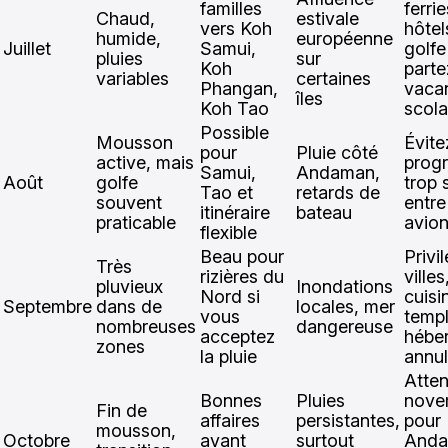
familles
ferrie
Chaud,
estivale
vers Koh
hôtel
humide,
européenne
Juillet
Samui,
golfe
pluies
sur
Koh
parte
variables
certaines
Phangan,
vaca
îles
Koh Tao
scola
Possible
Mousson
Évite
pour
Pluie côté
active, mais
prog
Samui,
Andaman,
Août
golfe
trop 
Tao et
retards de
souvent
entre 
itinéraire
bateau
praticable
avio
flexible
Beau pour
Privi
Très
rizières du
villes
pluvieux
Inondations
Nord si
cuisi
Septembre
dans de
locales, mer
vous
templ
nombreuses
dangereuse
acceptez
hébe
zones
la pluie
annul
Atte
Bonnes
Pluies
nove
Fin de
affaires
persistantes,
pour
mousson,
Octobre
avant
surtout
Anda