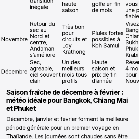
transition
haute
golfe en fin
vous
inégale
saison
de mois
une 
fiable
Retour du
Visez
Très bon
sec au
Bang
pour
Pluies fortes
Nord et
Chia
Novembre
circuits et
possibles à
centre,
Sukho
Loy
Koh Samui
Andaman
Phuk
Krathong
s’améliore
Krabi
Sec,
Un des
Haute
Rése
agréable,
meilleurs
saison et
4 mo
Décembre
ciel souvent
mois tous
prix de fin
pour 
clair
profils
d’année
Nouv
Saison fraîche de décembre à février :
météo idéale pour Bangkok, Chiang Mai
et Phuket
Décembre, janvier et février forment la meilleure
période générale pour un premier voyage en
Thaïlande. Les journées sont chaudes sans être