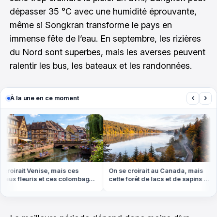
dépasser 35 °C avec une humidité éprouvante,
même si Songkran transforme le pays en
immense fête de l’eau. En septembre, les rizières
du Nord sont superbes, mais les averses peuvent
ralentir les bus, les bateaux et les randonnées.
‹
›
À la une en ce moment
roirait Venise, mais ces
On se croirait au Canada, mais
ux fleuris et ces colombages
cette forêt de lacs et de sapins est
 en Alsace
dans les Vosges