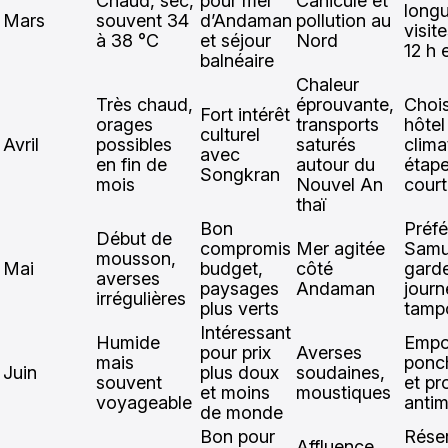
Chaud, sec,
pour mer
Canicule et
long
Mars
souvent 34
d’Andaman
pollution au
visit
à 38 °C
et séjour
Nord
12 h 
balnéaire
Chaleur
Très chaud,
éprouvante,
Chois
Fort intérêt
orages
transports
hôtel
culturel
Avril
possibles
saturés
clima
avec
en fin de
autour du
étap
Songkran
mois
Nouvel An
cour
thaï
Bon
Préf
Début de
compromis
Mer agitée
Samu
mousson,
Mai
budget,
côté
gard
averses
paysages
Andaman
journ
irrégulières
plus verts
tamp
Intéressant
Humide
Empo
pour prix
Averses
mais
ponc
Juin
plus doux
soudaines,
souvent
et pr
et moins
moustiques
voyageable
anti
de monde
Bon pour
Rése
Affluence