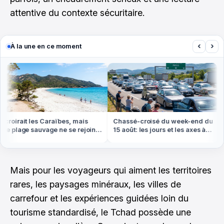
attentive du contexte sécuritaire.
‹
›
À la une en ce moment
roirait les Caraïbes, mais
Chassé-croisé du week-end du
e plage sauvage ne se rejoint
15 août: les jours et les axes à
à pied ou en bateau
éviter absolument
Mais pour les voyageurs qui aiment les territoires
rares, les paysages minéraux, les villes de
carrefour et les expériences guidées loin du
tourisme standardisé, le Tchad possède une