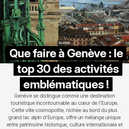
SUISSE
SUISSE
Que faire à Genève : le
top 30 des activités
emblématiques !
Genève se distingue comme une destination
touristique incontournable au cœur de l'Europe.
Cette ville cosmopolite, nichée au bord du plus
grand lac alpin d'Europe, offre un mélange unique
entre patrimoine historique, culture internationale et