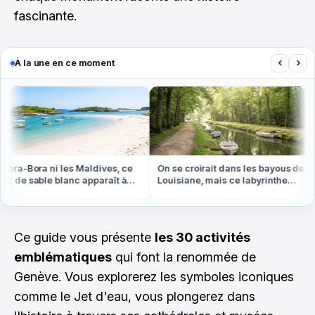
fascinante.
‹
›
À la une en ce moment
ra-Bora ni les Maldives, ce
On se croirait dans les bayous de
 de sable blanc apparaît à
Louisiane, mais ce labyrinthe
e basse en Bretagne
d'eau est en Vendée
Ce guide vous présente
les 30 activités
emblématiques
qui font la renommée de
Genève. Vous explorerez les symboles iconiques
comme le Jet d'eau, vous plongerez dans