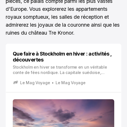
pièces, ce palais compte parmi les plus vastes
d'Europe. Vous explorerez les appartements
royaux somptueux, les salles de réception et
admirerez les joyaux de la couronne ainsi que les
ruines du château Tre Kronor.
Que faire à Stockholm en hiver : activités ,
découvertes
Stockholm en hiver se transforme en un véritable
conte de fées nordique. La capitale suédoise,
nichée sur 14 îles reliées par 57 ponts, revêt un
Le Mag Voyage
Le Mag Voyage
charme particulier lorsque la neige recouvre ses
toits colorés et que la glace se forme sur les eaux de
la mer Baltique.