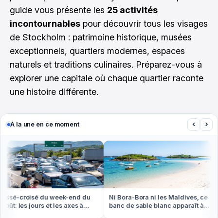
guide vous présente les
25 activités
incontournables
pour découvrir tous les visages
de Stockholm : patrimoine historique, musées
exceptionnels, quartiers modernes, espaces
naturels et traditions culinaires. Préparez-vous à
explorer une capitale où chaque quartier raconte
une histoire différente.
‹
›
À la une en ce moment
sé-croisé du week-end du
Ni Bora-Bora ni les Maldives, ce
ût: les jours et les axes à
banc de sable blanc apparaît à
r absolument
marée basse en Bretagne