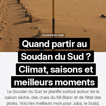
SOUDAN DU SUD
SOUDAN DU SUD
Quand partir au
Soudan du Sud ?
Climat, saisons et
meilleurs moments
Le Soudan du Sud se planifie surtout autour de la
saison sèche, des crues du Nil Blanc et de l’état des
pistes. Voici les meilleurs mois pour Juba, le Sudd,