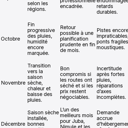
professionnelle
endommagée
selon les
encadrée.
retards
régions.
durables.
Fin
Retour
progressive
Pistes encor
possible à une
des pluies,
impraticables
Octobre
planification
humidité
ponts fragiles
prudente en fin
encore
moustiques.
de mois.
marquée.
Transition
Bon
Incertitude
vers la
compromis si
après fortes
saison
les routes ont
pluies,
Novembre
sèche,
séché et si les
réparations
chaleur et
prix restent
d’axes
baisse des
négociables.
incomplètes.
pluies.
L’un des
Saison sèche
Demande
meilleurs mois
installée,
accrue
pour Juba,
Décembre
bonnes
d’hébergeme
Nimule et les