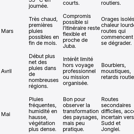
courts.
routiers.
journée.
Compromis
Très chaud,
Orages isolés
possible si
premières
chaleur lourd
l’itinéraire reste
Mars
pluies
routes qui
flexible et
possibles en
commencent
proche de
fin de mois.
se dégrader.
Juba.
Début plus
Intérêt limité
net des
hors voyage
Bourbiers,
pluies dans
Avril
professionnel
moustiques,
de
ou mission
retards routie
nombreuses
organisée.
régions.
Pluies
Bon pour
Routes
fréquentes,
observer la
secondaires
humidité en
transformation
difficiles, ac
Mai
hausse,
des paysages,
incertain vers
végétation
mais peu
Sudd et
plus dense.
pratique.
Jonglei.