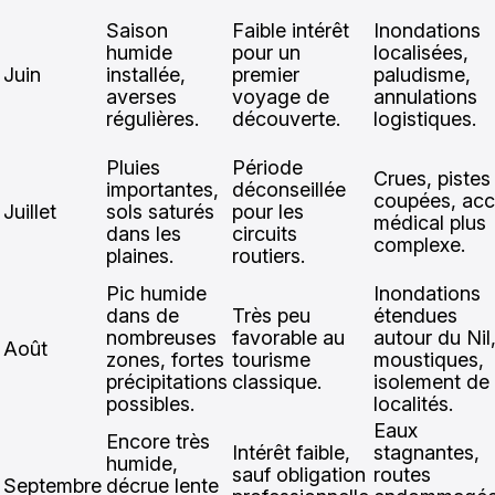
Saison
Faible intérêt
Inondations
humide
pour un
localisées,
Juin
installée,
premier
paludisme,
averses
voyage de
annulations
régulières.
découverte.
logistiques.
Pluies
Période
Crues, pistes
importantes,
déconseillée
coupées, ac
Juillet
sols saturés
pour les
médical plus
dans les
circuits
complexe.
plaines.
routiers.
Pic humide
Inondations
dans de
Très peu
étendues
nombreuses
favorable au
autour du Nil
Août
zones, fortes
tourisme
moustiques,
précipitations
classique.
isolement de
possibles.
localités.
Eaux
Encore très
Intérêt faible,
stagnantes,
humide,
sauf obligation
routes
Septembre
décrue lente