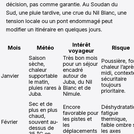
décision, pas comme garantie. Au Soudan du
Sud, une pluie tardive, une crue du Nil Blanc, une
tension locale ou un pont endommagé peut
modifier un itinéraire en quelques jours.
Intérêt
Mois
Météo
Risque
voyageur
Saison
Très bon mois
Poussière, fo
sèche,
pour un séjour
chaleur l’aprè
chaleur
encadré
midi, context
Janvier
supportable
autour de
sécuritaire
le matin,
Juba, du Nil
toujours
pluies rares à
Blanc et de
prioritaire.
Juba.
Nimule.
Sec et de
Encore
Déshydratati
plus en plus
favorable pour
fatigue
chaud,
les pistes et
thermique,
Février
souvent au-
les
faible ombre 
dessus de
déplacements
les axes
35 °C en