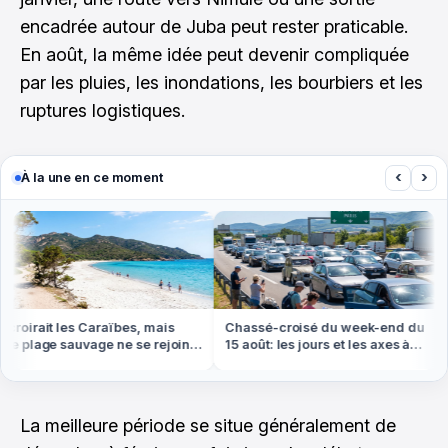
encadrée autour de Juba peut rester praticable.
En août, la même idée peut devenir compliquée
par les pluies, les inondations, les bourbiers et les
ruptures logistiques.
‹
›
À la une en ce moment
roirait les Caraïbes, mais
Chassé-croisé du week-end du
e plage sauvage ne se rejoint
15 août: les jours et les axes à
 pied ou en bateau
éviter absolument
La meilleure période se situe généralement de