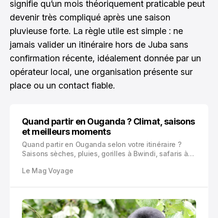
signifie qu’un mois théoriquement praticable peut
devenir très compliqué après une saison
pluvieuse forte. La règle utile est simple : ne
jamais valider un itinéraire hors de Juba sans
confirmation récente, idéalement donnée par un
opérateur local, une organisation présente sur
place ou un contact fiable.
Quand partir en Ouganda ? Climat, saisons
et meilleurs moments
Quand partir en Ouganda selon votre itinéraire ?
Saisons sèches, pluies, gorilles à Bwindi, safaris à
Murchison Falls, lacs, budget et risques météo : voici
Le Mag Voyage
les meilleurs mois pour choisir vos dates.