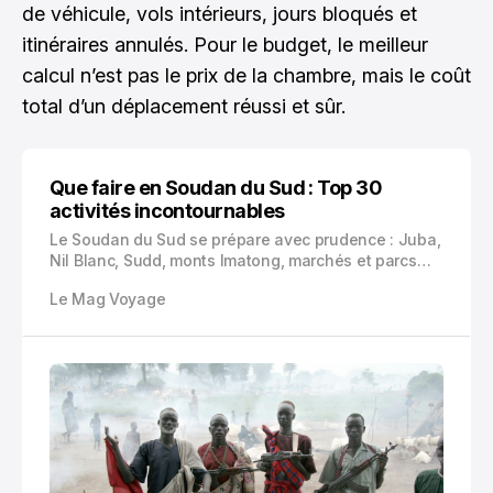
de véhicule, vols intérieurs, jours bloqués et
itinéraires annulés. Pour le budget, le meilleur
calcul n’est pas le prix de la chambre, mais le coût
total d’un déplacement réussi et sûr.
Que faire en Soudan du Sud : Top 30
activités incontournables
Le Soudan du Sud se prépare avec prudence : Juba,
Nil Blanc, Sudd, monts Imatong, marchés et parcs
nationaux se découvrent surtout avec contacts
Le Mag Voyage
fiables, autorisations et forte vigilance.