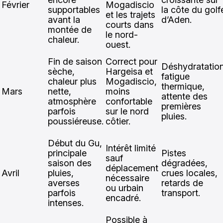
Février
Mogadiscio
supportables
la côte du golf
et les trajets
avant la
d’Aden.
courts dans
montée de
le nord-
chaleur.
ouest.
Fin de saison
Correct pour
Déshydratation
sèche,
Hargeisa et
fatigue
chaleur plus
Mogadiscio,
thermique,
Mars
nette,
moins
attente des
atmosphère
confortable
premières
parfois
sur le nord
pluies.
poussiéreuse.
côtier.
Début du Gu,
Intérêt limité
principale
Pistes
sauf
saison des
dégradées,
déplacement
Avril
pluies,
crues locales,
nécessaire
averses
retards de
ou urbain
parfois
transport.
encadré.
intenses.
Possible à