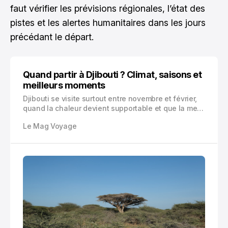
faut vérifier les prévisions régionales, l’état des
pistes et les alertes humanitaires dans les jours
précédant le départ.
Quand partir à Djibouti ? Climat, saisons et
meilleurs moments
Djibouti se visite surtout entre novembre et février,
quand la chaleur devient supportable et que la mer
est excellente. Voici le guide complet pour choisir
Le Mag Voyage
vos dates selon météo, régions, activités, budget et
risques.