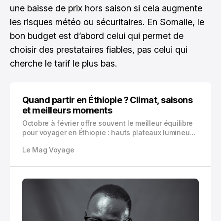
une baisse de prix hors saison si cela augmente
les risques météo ou sécuritaires. En Somalie, le
bon budget est d’abord celui qui permet de
choisir des prestataires fiables, pas celui qui
cherche le tarif le plus bas.
Quand partir en Éthiopie ? Climat, saisons
et meilleurs moments
Octobre à février offre souvent le meilleur équilibre
pour voyager en Éthiopie : hauts plateaux lumineux,
treks plus sûrs, festivals majeurs et chaleur
Le Mag Voyage
supportable dans certaines basses terres. Voici
comment choisir vos dates.