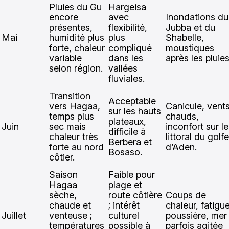
Pluies du Gu
Hargeisa
encore
avec
Inondations du
présentes,
flexibilité,
Jubba et du
Mai
humidité plus
plus
Shabelle,
forte, chaleur
compliqué
moustiques
variable
dans les
après les pluies
selon région.
vallées
fluviales.
Transition
Acceptable
vers Hagaa,
Canicule, vent
sur les hauts
temps plus
chauds,
plateaux,
Juin
sec mais
inconfort sur le
difficile à
chaleur très
littoral du golfe
Berbera et
forte au nord
d’Aden.
Bosaso.
côtier.
Saison
Faible pour
Hagaa
plage et
sèche,
route côtière
Coups de
chaude et
; intérêt
chaleur, fatigue
Juillet
venteuse ;
culturel
poussière, mer
températures
possible à
parfois agitée