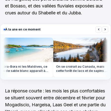
et Bosaso, et des vallées fluviales exposées aux
crues autour du Shabelle et du Jubba.
‹
›
À la une en ce moment
ora-Bora ni les Maldives, ce
On se croirait au Canada, mais
 de sable blanc apparaît à
cette forêt de lacs et de sapins est
ée basse en Bretagne
dans les Vosges
La réponse courte : les mois les plus confortables
se situent souvent entre décembre et février pour
Mogadiscio, Hargeisa, Laas Geel et une partie du