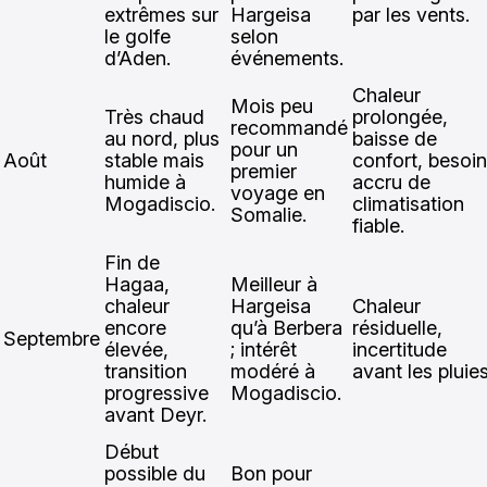
extrêmes sur
Hargeisa
par les vents.
le golfe
selon
d’Aden.
événements.
Chaleur
Mois peu
Très chaud
prolongée,
recommandé
au nord, plus
baisse de
pour un
Août
stable mais
confort, besoin
premier
humide à
accru de
voyage en
Mogadiscio.
climatisation
Somalie.
fiable.
Fin de
Hagaa,
Meilleur à
chaleur
Hargeisa
Chaleur
encore
qu’à Berbera
résiduelle,
Septembre
élevée,
; intérêt
incertitude
transition
modéré à
avant les pluies
progressive
Mogadiscio.
avant Deyr.
Début
possible du
Bon pour