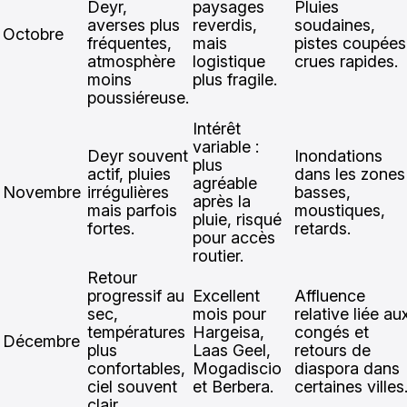
Deyr,
paysages
Pluies
averses plus
reverdis,
soudaines,
Octobre
fréquentes,
mais
pistes coupées
atmosphère
logistique
crues rapides.
moins
plus fragile.
poussiéreuse.
Intérêt
variable :
Deyr souvent
Inondations
plus
actif, pluies
dans les zones
agréable
Novembre
irrégulières
basses,
après la
mais parfois
moustiques,
pluie, risqué
fortes.
retards.
pour accès
routier.
Retour
progressif au
Excellent
Affluence
sec,
mois pour
relative liée au
températures
Hargeisa,
congés et
Décembre
plus
Laas Geel,
retours de
confortables,
Mogadiscio
diaspora dans
ciel souvent
et Berbera.
certaines villes
clair.