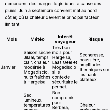
demandent des marges logistiques à cause des
pluies. Juin à septembre convient mal au nord
côtier, où la chaleur devient le principal facteur
limitant.
Intérêt
Mois
Météo
Risque
voyageur
Très bon
Saison sèche
mois pour
Sécheresse,
Jilaal, temps
Hargeisa,
poussière,
clair, chaleur
Laas Geel et
amplitudes
Janvier
modérée à
Mogadiscio
thermiques sur
Mogadiscio,
si le
les hauts
nuits fraîches
contexte
plateaux.
à Hargeisa.
sécuritaire le
permet.
Bon
Sec,
compromis
lumineux,
pour
températures
Chaleur
Berbera,
encore
croissante sur