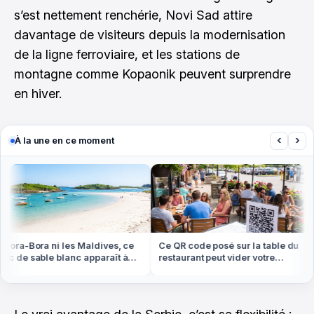
s’est nettement renchérie, Novi Sad attire
davantage de visiteurs depuis la modernisation
de la ligne ferroviaire, et les stations de
montagne comme Kopaonik peuvent surprendre
en hiver.
‹
›
À la une en ce moment
ora-Bora ni les Maldives, ce
Ce QR code posé sur la table du
c de sable blanc apparaît à
restaurant peut vider votre
ée basse en Bretagne
compte cet été