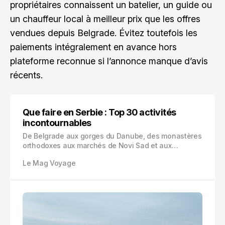
propriétaires connaissent un batelier, un guide ou
un chauffeur local à meilleur prix que les offres
vendues depuis Belgrade. Évitez toutefois les
paiements intégralement en avance hors
plateforme reconnue si l’annonce manque d’avis
récents.
Que faire en Serbie : Top 30 activités
incontournables
De Belgrade aux gorges du Danube, des monastères
orthodoxes aux marchés de Novi Sad et aux
montagnes de l’ouest, voici 30 expériences
Le Mag Voyage
concrètes pour découvrir la Serbie sans se limiter
aux clichés.