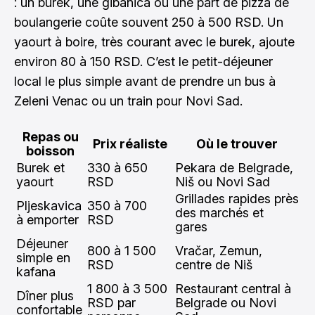
: un burek, une gibanica ou une part de pizza de
boulangerie coûte souvent 250 à 500 RSD. Un
yaourt à boire, très courant avec le burek, ajoute
environ 80 à 150 RSD. C’est le petit-déjeuner
local le plus simple avant de prendre un bus à
Zeleni Venac ou un train pour Novi Sad.
Repas ou
Prix réaliste
Où le trouver
boisson
Burek et
330 à 650
Pekara de Belgrade,
yaourt
RSD
Niš ou Novi Sad
Grillades rapides près
Pljeskavica
350 à 700
des marchés et
à emporter
RSD
gares
Déjeuner
800 à 1 500
Vračar, Zemun,
simple en
RSD
centre de Niš
kafana
1 800 à 3 500
Restaurant central à
Dîner plus
RSD par
Belgrade ou Novi
confortable