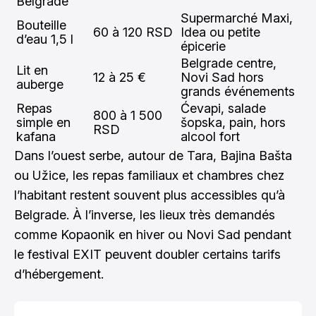
Belgrade
Supermarché Maxi,
Bouteille
60 à 120 RSD
Idea ou petite
d’eau 1,5 l
épicerie
Belgrade centre,
Lit en
12 à 25 €
Novi Sad hors
auberge
grands événements
Repas
Ćevapi, salade
800 à 1 500
simple en
šopska, pain, hors
RSD
kafana
alcool fort
Dans l’ouest serbe, autour de Tara, Bajina Bašta
ou Užice, les repas familiaux et chambres chez
l’habitant restent souvent plus accessibles qu’à
Belgrade. À l’inverse, les lieux très demandés
comme Kopaonik en hiver ou Novi Sad pendant
le festival EXIT peuvent doubler certains tarifs
d’hébergement.