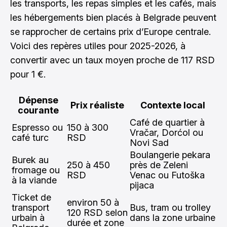
les transports, les repas simples et les cafés, mais
les hébergements bien placés à Belgrade peuvent
se rapprocher de certains prix d’Europe centrale.
Voici des repères utiles pour 2025-2026, à
convertir avec un taux moyen proche de 117 RSD
pour 1 €.
Dépense
Prix réaliste
Contexte local
courante
Café de quartier à
Espresso ou
150 à 300
Vračar, Dorćol ou
café turc
RSD
Novi Sad
Boulangerie pekara
Burek au
250 à 450
près de Zeleni
fromage ou
RSD
Venac ou Futoška
à la viande
pijaca
Ticket de
environ 50 à
transport
Bus, tram ou trolley
120 RSD selon
urbain à
dans la zone urbaine
durée et zone