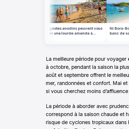
ns le Colorado,
Ces gestes anodins peuvent vous
Ni Bora-Bora
'ocre rouge est
coûter une lourde amende à
banc de sabl
l'étranger cet été
marée basse
La meilleure période pour voyager
à octobre, pendant la saison la plus s
août et septembre offrent le meilleur
mer, randonnées et confort. Mai e
si vous cherchez moins d’affluence 
La période à aborder avec prudence
correspond à la saison chaude et h
risque de cyclones tropicaux dans 