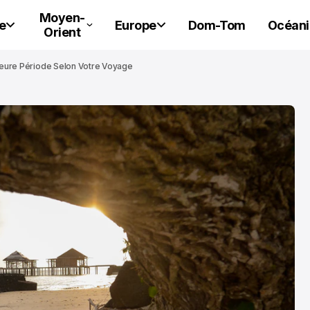
Moyen-
e
Europe
Dom-Tom
Océani
Orient
lleure Période Selon Votre Voyage