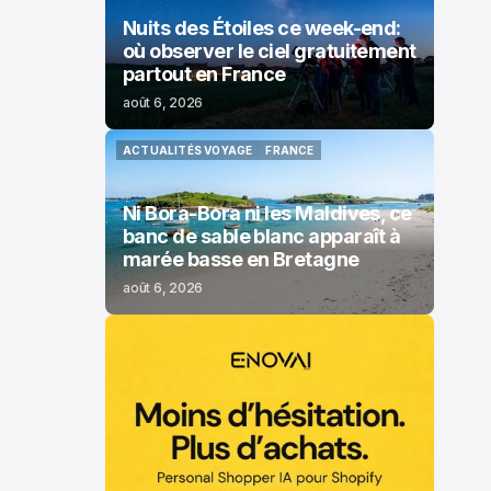
Nuits des Étoiles ce week-end:
où observer le ciel gratuitement
partout en France
août 6, 2026
ACTUALITÉS VOYAGE
FRANCE
ACTUALITÉS VOYAGE
FRANCE
Ni Bora-Bora ni les Maldives, ce
banc de sable blanc apparaît à
marée basse en Bretagne
août 6, 2026