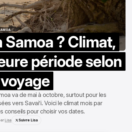
SAMOA
n Samoa ? Climat,
SAMOA
leure période selon
 voyage
amoa va de mai à octobre, surtout pour les
ées vers Savai’i. Voici le climat mois par
es conseils pour choisir vos dates.
par
Lisa
Suivre Lisa