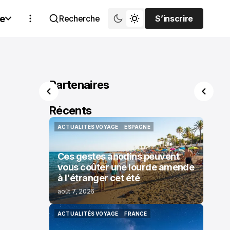
e
Recherche
S’inscrire
S’inscrire
Partenaires
Récents
ACTUALITÉS VOYAGE
ESPAGNE
ACTUALITÉS VOYAGE
ESPAGNE
Ces gestes anodins peuvent
vous coûter une lourde amende
à l'étranger cet été
août 7, 2026
ACTUALITÉS VOYAGE
FRANCE
ACTUALITÉS VOYAGE
FRANCE