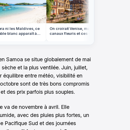
 ni les Maldives, ce
On croirait Venise, mais ces
Nuits de
e blanc apparaît à
canaux fleuris et ces colombages
observer
 en Bretagne
sont en Alsace
partout 
 en Samoa se situe globalement de mai
èche et la plus ventilée. Juin, juillet,
 équilibre entre météo, visibilité en
t octobre sont de très bons compromis
et des prix parfois plus souples.
 va de novembre à avril. Elle
umide, avec des pluies plus fortes, un
le Pacifique Sud et des journées