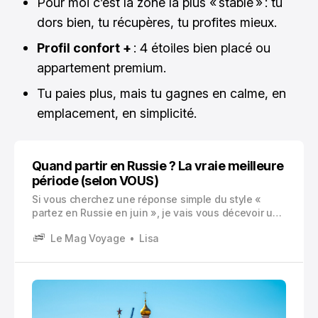
Pour moi c’est la zone la plus « stable » : tu
dors bien, tu récupères, tu profites mieux.
Profil confort +
: 4 étoiles bien placé ou
appartement premium.
Tu paies plus, mais tu gagnes en calme, en
emplacement, en simplicité.
Quand partir en Russie ? La vraie meilleure
période (selon VOUS)
Si vous cherchez une réponse simple du style «
partez en Russie en juin », je vais vous décevoir un
peu. Parce que le bon moment, le vrai, dépend
Le Mag Voyage
Lisa
surtout de ce que vous voulez vivre sur place.