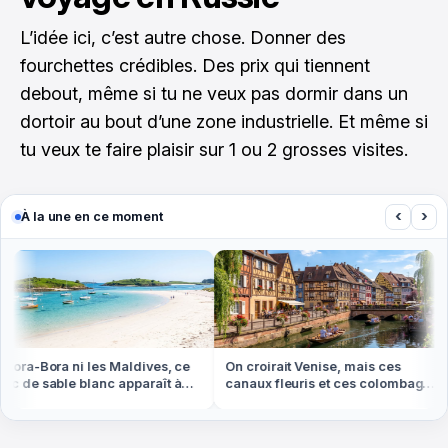
L’idée ici, c’est autre chose. Donner des
fourchettes crédibles. Des prix qui tiennent
debout, même si tu ne veux pas dormir dans un
dortoir au bout d’une zone industrielle. Et même si
tu veux te faire plaisir sur 1 ou 2 grosses visites.
‹
›
À la une en ce moment
ora-Bora ni les Maldives, ce
On croirait Venise, mais ces
 de sable blanc apparaît à
canaux fleuris et ces colombages
ée basse en Bretagne
sont en Alsace