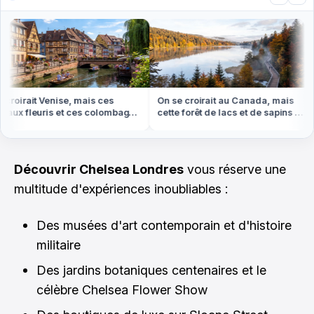
oirait Venise, mais ces
On se croirait au Canada, mais
ux fleuris et ces colombages
cette forêt de lacs et de sapins est
 en Alsace
dans les Vosges
Découvrir Chelsea Londres
vous réserve une
multitude d'expériences inoubliables :
Des musées d'art contemporain et d'histoire
militaire
Des jardins botaniques centenaires et le
célèbre Chelsea Flower Show