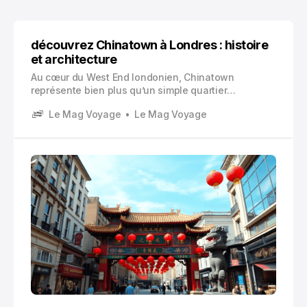
découvrez Chinatown à Londres : histoire
et architecture
Au cœur du West End londonien, Chinatown
représente bien plus qu’un simple quartier
touristique. C’est un véritable pont culturel entre
Le Mag Voyage
Le Mag Voyage
l’Orient et l’Occident, où l’héritage chinois millénaire
se mêle harmonieusement à l’effervescence de la
capitale britannique.