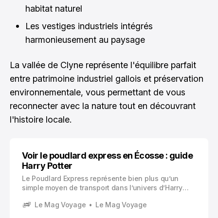
habitat naturel
Les vestiges industriels intégrés
harmonieusement au paysage
La vallée de Clyne représente l'équilibre parfait
entre patrimoine industriel gallois et préservation
environnementale, vous permettant de vous
reconnecter avec la nature tout en découvrant
l'histoire locale.
Voir le poudlard express en Écosse : guide
Harry Potter
Le Poudlard Express représente bien plus qu’un
simple moyen de transport dans l’univers d’Harry
Potter. Ce train à vapeur rouge vif, qui emmène les
Le Mag Voyage
Le Mag Voyage
jeunes sorciers vers leur école de magie, est devenu
une véritable icône cinématographique.