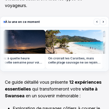
voyageurs.
‹
›
À la une en ce moment
s: à quelle heure
On croirait les Caraïbes, mais
Vol 
 cette semaine pour voir
cette plage sauvage ne se rejoint
frai
'étoiles filantes
qu'à pied ou en bateau
bill
Ce guide détaillé vous présente
12 expériences
essentielles
qui transformeront votre
visite à
Swansea
en un souvenir mémorable :
Exploration de paysages côtiers à couper le