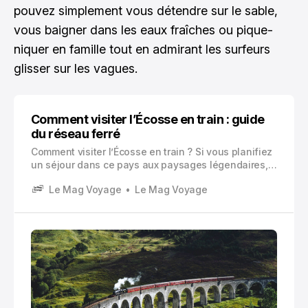
pouvez simplement vous détendre sur le sable,
vous baigner dans les eaux fraîches ou pique-
niquer en famille tout en admirant les surfeurs
glisser sur les vagues.
Comment visiter l’Écosse en train : guide
du réseau ferré
Comment visiter l’Écosse en train ? Si vous planifiez
un séjour dans ce pays aux paysages légendaires,
le train représente l’une des façons les plus
Le Mag Voyage
Le Mag Voyage
authentiques pour découvrir les Highlands, les lochs
mystérieux et les châteaux historiques qui font la
renommée de cette nation celtique.