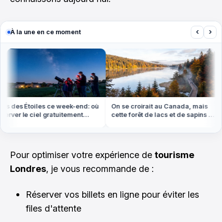
‹
›
À la une en ce moment
s des Étoiles ce week-end: où
On se croirait au Canada, mais
rver le ciel gratuitement
cette forêt de lacs et de sapins est
out en France
dans les Vosges
Pour optimiser votre expérience de
tourisme
Londres
, je vous recommande de :
Réserver vos billets en ligne pour éviter les
files d'attente