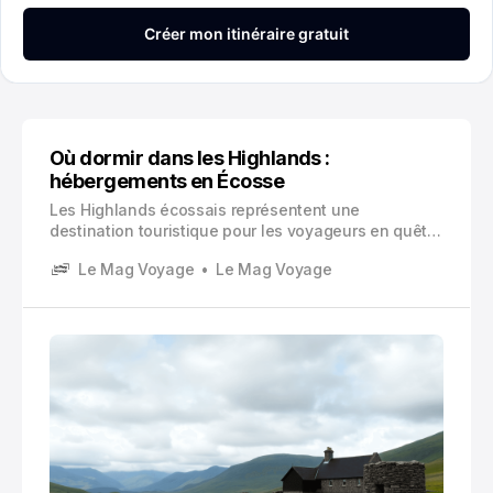
Où dormir dans les Highlands :
hébergements en Écosse
Les Highlands écossais représentent une
destination touristique pour les voyageurs en quête
de paysages sauvages, de lochs mystérieux et de
Le Mag Voyage
Le Mag Voyage
traditions ancestrales. Cette région mythique du
nord de l’Écosse vous promet une immersion totale
dans une nature préservée et une culture riche en
histoire.