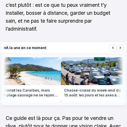
c’est plutôt : est ce que tu peux vraiment t’y
installer, bosser à distance, garder un budget
sain, et ne pas te faire surprendre par
l’administratif.
‹
›
À la une en ce moment
roirait les Caraïbes, mais
Chassé-croisé du week-end du
e plage sauvage ne se rejoint
15 août: les jours et les axes à
à pied ou en bateau
éviter absolument
Ce guide est là pour ça. Pas pour te vendre un
rêve, plutôt pour te donner une vision claire. Avec