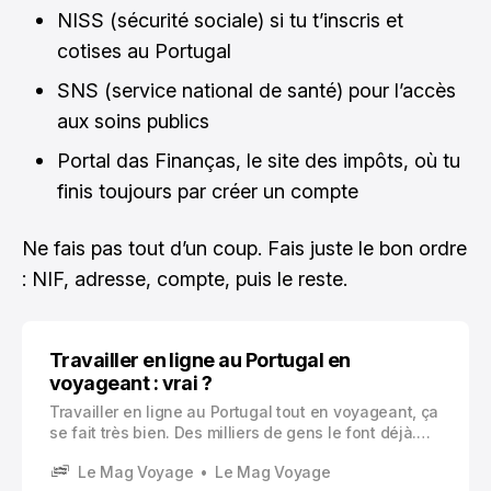
NISS (sécurité sociale) si tu t’inscris et
cotises au Portugal
SNS (service national de santé) pour l’accès
aux soins publics
Portal das Finanças, le site des impôts, où tu
finis toujours par créer un compte
Ne fais pas tout d’un coup. Fais juste le bon ordre
: NIF, adresse, compte, puis le reste.
Travailler en ligne au Portugal en
voyageant : vrai ?
Travailler en ligne au Portugal tout en voyageant, ça
se fait très bien. Des milliers de gens le font déjà.
Mais pour que ça tienne sur la durée, il faut surtout
Le Mag Voyage
Le Mag Voyage
comprendre un truc simple : le pays est “facile”, mais