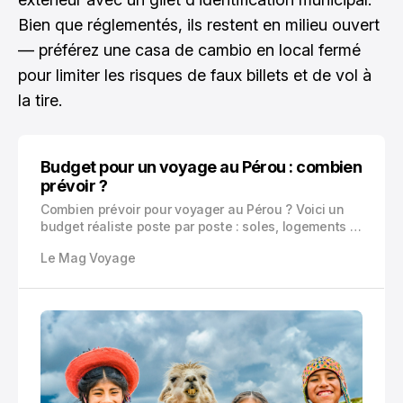
Bien que réglementés, ils restent en milieu ouvert
— préférez une casa de cambio en local fermé
pour limiter les risques de faux billets et de vol à
la tire.
Budget pour un voyage au Pérou : combien
prévoir ?
Combien prévoir pour voyager au Pérou ? Voici un
budget réaliste poste par poste : soles, logements à
Lima ou Cusco, bus de nuit, repas locaux, Machu
Le Mag Voyage
Picchu, Amazonie, extras et astuces pour
économiser.