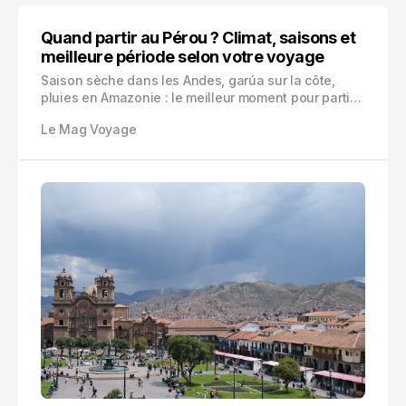
Quand partir au Pérou ? Climat, saisons et
meilleure période selon votre voyage
Saison sèche dans les Andes, garúa sur la côte,
pluies en Amazonie : le meilleur moment pour partir
au Pérou dépend surtout de votre itinéraire. Voici les
Le Mag Voyage
mois à privilégier, à éviter et les bons compromis.