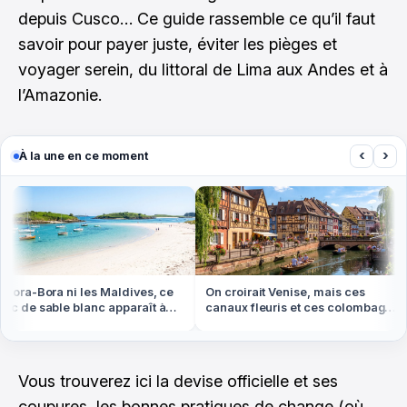
depuis Cusco… Ce guide rassemble ce qu’il faut
savoir pour payer juste, éviter les pièges et
voyager serein, du littoral de Lima aux Andes et à
l’Amazonie.
‹
›
À la une en ce moment
ora-Bora ni les Maldives, ce
On croirait Venise, mais ces
 de sable blanc apparaît à
canaux fleuris et ces colombages
ée basse en Bretagne
sont en Alsace
Vous trouverez ici la devise officielle et ses
coupures, les bonnes pratiques de change (où,