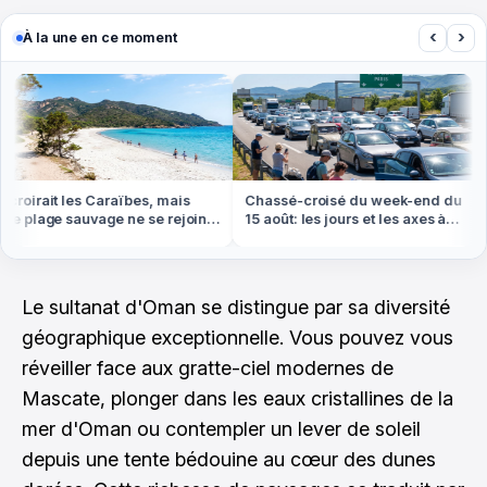
‹
›
À la une en ce moment
oirait les Caraïbes, mais
Chassé-croisé du week-end du
 plage sauvage ne se rejoint
15 août: les jours et les axes à
 pied ou en bateau
éviter absolument
Le sultanat d'Oman se distingue par sa diversité
géographique exceptionnelle. Vous pouvez vous
réveiller face aux gratte-ciel modernes de
Mascate, plonger dans les eaux cristallines de la
mer d'Oman ou contempler un lever de soleil
depuis une tente bédouine au cœur des dunes