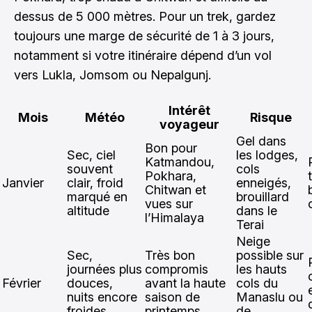
dessus de 5 000 mètres. Pour un trek, gardez
toujours une marge de sécurité de 1 à 3 jours,
notamment si votre itinéraire dépend d’un vol
vers Lukla, Jomsom ou Nepalgunj.
Intérêt
Mois
Météo
Risque
voyageur
Gel dans
Bon pour
Sec, ciel
les lodges,
Katmandou,
souvent
cols
Pokhara,
Janvier
clair, froid
enneigés,
Chitwan et
marqué en
brouillard
vues sur
altitude
dans le
l’Himalaya
Terai
Neige
Sec,
Très bon
possible sur
journées plus
compromis
les hauts
Février
douces,
avant la haute
cols du
nuits encore
saison de
Manaslu ou
froides
printemps
de