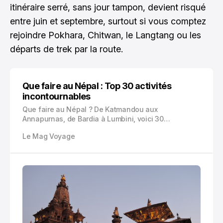
itinéraire serré, sans jour tampon, devient risqué
entre juin et septembre, surtout si vous comptez
rejoindre Pokhara, Chitwan, le Langtang ou les
départs de trek par la route.
Que faire au Népal : Top 30 activités
incontournables
Que faire au Népal ? De Katmandou aux
Annapurnas, de Bardia à Lumbini, voici 30
expériences concrètes pour bâtir un voyage
Le Mag Voyage
équilibré entre culture, trek, nature, villages et
cuisine locale.