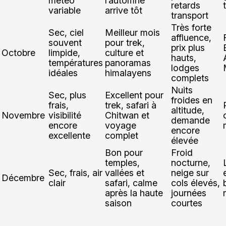
météo
l’automne
retards
variable
arrive tôt
transport
Très forte
Sec, ciel
Meilleur mois
affluence,
souvent
pour trek,
prix plus
Octobre
limpide,
culture et
hauts,
températures
panoramas
lodges
idéales
himalayens
complets
Nuits
Sec, plus
Excellent pour
froides en
frais,
trek, safari à
altitude,
Novembre
visibilité
Chitwan et
demande
encore
voyage
encore
excellente
complet
élevée
Bon pour
Froid
temples,
nocturne,
Sec, frais, air
vallées et
neige sur
Décembre
clair
safari, calme
cols élevés,
après la haute
journées
saison
courtes