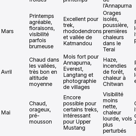
l’Annapurna
Orages
Printemps
Excellent pour
isolés,
agréable,
trek,
poussière,
floraisons,
Mars
rhododendrons
premières
visibilité
et vallée de
chaleurs
parfois
Katmandou
dans le
brumeuse
Terai
Mois fort pour
Chaud dans
Haze,
Annapurna,
les vallées,
incendies
Everest,
Avril
très bon en
de forêt,
Langtang et
altitude
chaleur à
photographie
moyenne
Chitwan
de villages
Visibilité
Encore
moins
Chaud,
possible pour
nette,
orageux,
certains treks,
Mai
chaleur
pré-
intéressant
lourde, vols
mousson
pour Upper
plus
Mustang
perturbés