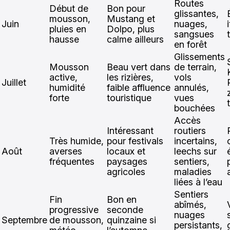
Routes
Début de
Bon pour
glissantes,
mousson,
Mustang et
Juin
nuages,
pluies en
Dolpo, plus
sangsues
hausse
calme ailleurs
en forêt
Glissements
Mousson
Beau vert dans
de terrain,
active,
les rizières,
vols
Juillet
humidité
faible affluence
annulés,
forte
touristique
vues
bouchées
Accès
Intéressant
routiers
Très humide,
pour festivals
incertains,
Août
averses
locaux et
leechs sur
fréquentes
paysages
sentiers,
agricoles
maladies
liées à l’eau
Sentiers
Fin
Bon en
abîmés,
progressive
seconde
nuages
Septembre
de mousson,
quinzaine si
persistants,