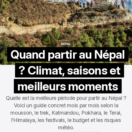
NÉPAL
NÉPAL
Quand partir au Népal
? Climat, saisons et
meilleurs moments
Quelle est la meilleure période pour partir au Népal ?
Voici un guide concret mois par mois selon la
mousson, le trek, Katmandou, Pokhara, le Terai,
l’Himalaya, les festivals, le budget et les risques
météo.