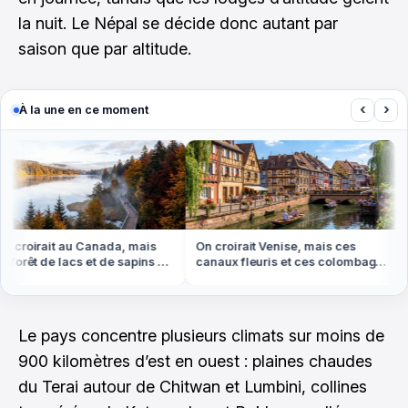
la nuit. Le Népal se décide donc autant par
saison que par altitude.
‹
›
À la une en ce moment
croirait au Canada, mais
On croirait Venise, mais ces
N
forêt de lacs et de sapins est
canaux fleuris et ces colombages
b
les Vosges
sont en Alsace
m
Le pays concentre plusieurs climats sur moins de
900 kilomètres d’est en ouest : plaines chaudes
du Terai autour de Chitwan et Lumbini, collines