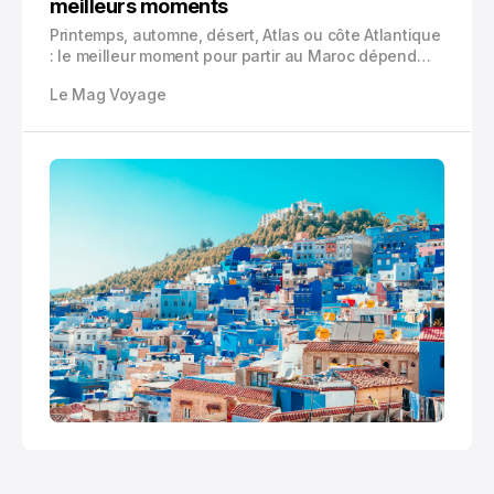
meilleurs moments
Printemps, automne, désert, Atlas ou côte Atlantique
: le meilleur moment pour partir au Maroc dépend
fortement de votre itinéraire. Voici les périodes
Le Mag Voyage
idéales, les mois à éviter et les conseils météo pour
bien choisir.