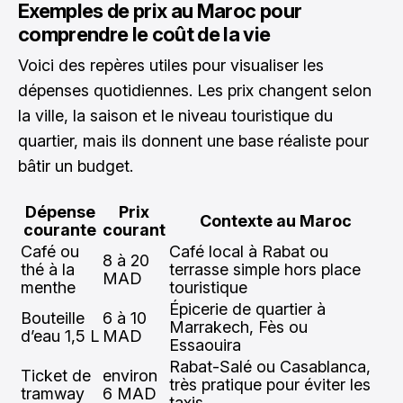
Exemples de prix au Maroc pour
comprendre le coût de la vie
Voici des repères utiles pour visualiser les
dépenses quotidiennes. Les prix changent selon
la ville, la saison et le niveau touristique du
quartier, mais ils donnent une base réaliste pour
bâtir un budget.
Dépense
Prix
Contexte au Maroc
courante
courant
Café ou
Café local à Rabat ou
8 à 20
thé à la
terrasse simple hors place
MAD
menthe
touristique
Épicerie de quartier à
Bouteille
6 à 10
Marrakech, Fès ou
d’eau 1,5 L
MAD
Essaouira
Rabat-Salé ou Casablanca,
Ticket de
environ
très pratique pour éviter les
tramway
6 MAD
taxis