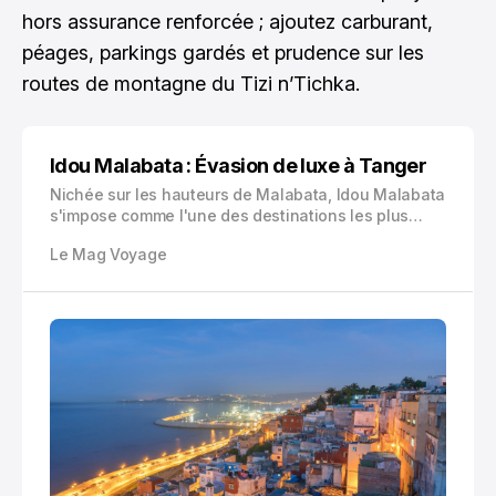
hors assurance renforcée ; ajoutez carburant,
péages, parkings gardés et prudence sur les
routes de montagne du Tizi n’Tichka.
Idou Malabata : Évasion de luxe à Tanger
Nichée sur les hauteurs de Malabata, Idou Malabata
s'impose comme l'une des destinations les plus
prisées pour une évasion de luxe à Tanger. Cet hôtel
Le Mag Voyage
5 étoiles vous offre bien plus qu'un simple séjour : il
vous promet une immersion totale dans l'art de vivre
marocain revisité avec raffinement.