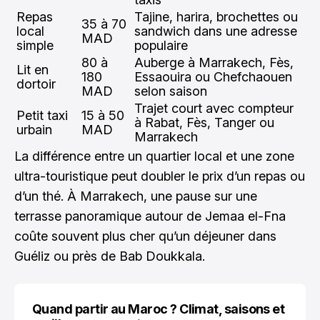
Repas
Tajine, harira, brochettes ou
35 à 70
local
sandwich dans une adresse
MAD
simple
populaire
80 à
Auberge à Marrakech, Fès,
Lit en
180
Essaouira ou Chefchaouen
dortoir
MAD
selon saison
Trajet court avec compteur
Petit taxi
15 à 50
à Rabat, Fès, Tanger ou
urbain
MAD
Marrakech
La différence entre un quartier local et une zone
ultra-touristique peut doubler le prix d’un repas ou
d’un thé. À Marrakech, une pause sur une
terrasse panoramique autour de Jemaa el-Fna
coûte souvent plus cher qu’un déjeuner dans
Guéliz ou près de Bab Doukkala.
Quand partir au Maroc ? Climat, saisons et