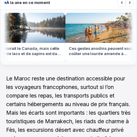
‹
›
À la une en ce moment
roirait le Canada, mais cette
Ces gestes anodins peuvent vous
t de lacs et de sapins est dans
coûter une lourde amende à
Vosges
l'étranger cet été
Le Maroc reste une destination accessible pour
les voyageurs francophones, surtout si l’on
compare les repas, les transports publics et
certains hébergements au niveau de prix français.
Mais les écarts sont importants : les quartiers très
touristiques de Marrakech, les riads de charme à
Fès, les excursions désert avec chauffeur privé