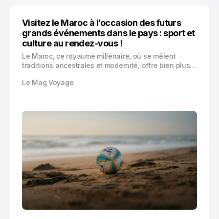
Visitez le Maroc à l’occasion des futurs
grands événements dans le pays : sport et
culture au rendez-vous !
Le Maroc, ce royaume millénaire, où se mêlent
traditions ancestrales et modernité, offre bien plus
que ses médinas historiques et ses paysages
Le Mag Voyage
désertiques emblématiques. Le pays se prépare à
accueillir une série d'événements majeurs qui
transformeront votre visite en une expérience
mémorable.