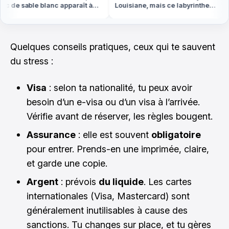
 de sable blanc apparaît à
Louisiane, mais ce labyrinthe
ée basse en Bretagne
d'eau est en Vendée
Quelques conseils pratiques, ceux qui te sauvent
du stress :
Visa
: selon ta nationalité, tu peux avoir
besoin d’un e-visa ou d’un visa à l’arrivée.
Vérifie avant de réserver, les règles bougent.
Assurance
: elle est souvent
obligatoire
pour entrer. Prends-en une imprimée, claire,
et garde une copie.
Argent
: prévois
du liquide
. Les cartes
internationales (Visa, Mastercard) sont
généralement inutilisables à cause des
sanctions. Tu changes sur place, et tu gères