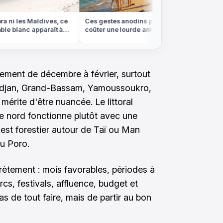
 ni les Maldives, ce
Ces gestes anodins peuvent vous
On se cr
e blanc apparaît à
coûter une lourde amende à
Louisian
 en Bretagne
l'étranger cet été
d'eau e
lement de décembre à février, surtout
idjan, Grand-Bassam, Yamoussoukro,
mérite d'être nuancée. Le littoral
 le nord fonctionne plutôt avec une
uest forestier autour de Taï ou Man
du Poro.
ètement : mois favorables, périodes à
rcs, festivals, affluence, budget et
pas de tout faire, mais de partir au bon