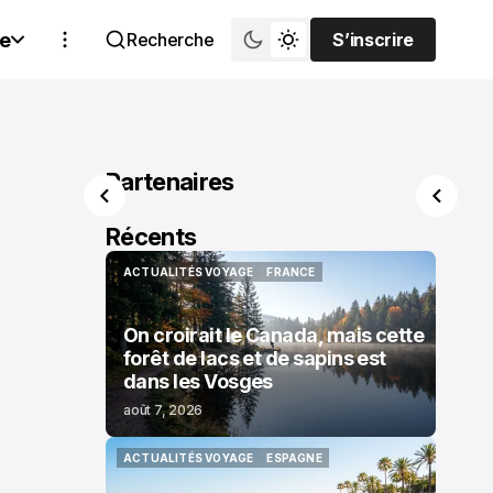
e
Recherche
S’inscrire
S’inscrire
Partenaires
Récents
ACTUALITÉS VOYAGE
FRANCE
ACTUALITÉS VOYAGE
FRANCE
On croirait le Canada, mais cette
forêt de lacs et de sapins est
dans les Vosges
août 7, 2026
ACTUALITÉS VOYAGE
ESPAGNE
ACTUALITÉS VOYAGE
ESPAGNE