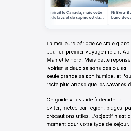
scane, mais ces
On croirait le Canada, mais cette
Ni Bora-Bora
nde et de cyprès
forêt de lacs et de sapins est dans
banc de sabl
e
les Vosges
marée basse
La meilleure période se situe globa
pour un premier voyage mêlant Ab
Man et le nord. Mais cette réponse 
ivoirien a deux saisons des pluies,
seule grande saison humide, et l'o
reste plus arrosé que les savanes 
Ce guide vous aide à décider concr
éviter, météo par région, plages, pa
précautions utiles. L'objectif n'est 
moment pour votre type de séjour.