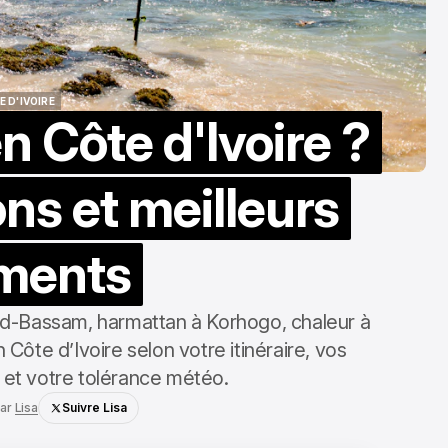
 D'IVOIRE
n Côte d'Ivoire ?
 D'IVOIRE
ons et meilleurs
ments
and-Bassam, harmattan à Korhogo, chaleur à
Côte d’Ivoire selon votre itinéraire, vos
t et votre tolérance météo.
ar
Lisa
Suivre Lisa