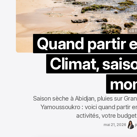
CÔTE
Quand partir e
CÔTE
Climat, sais
mo
Saison sèche à Abidjan, pluies sur Gr
Yamoussoukro : voici quand partir en 
activités, votre budge
mai 21, 2026
p