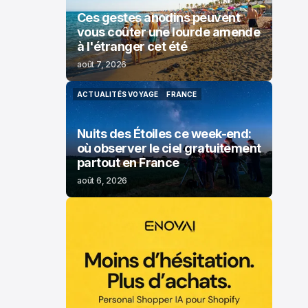
Ces gestes anodins peuvent
vous coûter une lourde amende
à l'étranger cet été
août 7, 2026
ACTUALITÉS VOYAGE
FRANCE
ACTUALITÉS VOYAGE
FRANCE
Nuits des Étoiles ce week-end:
où observer le ciel gratuitement
partout en France
août 6, 2026