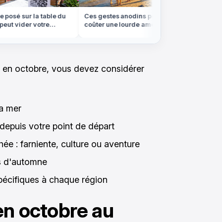
osé sur la table du
Ces gestes anodins peuvent vous
On croir
ut vider votre
coûter une lourde amende à
forêt de
té
l'étranger cet été
les Vosg
il en octobre, vous devez considérer
la mer
 depuis votre point de départ
ée : farniente, culture ou aventure
s d'automne
écifiques à chaque région
en octobre au