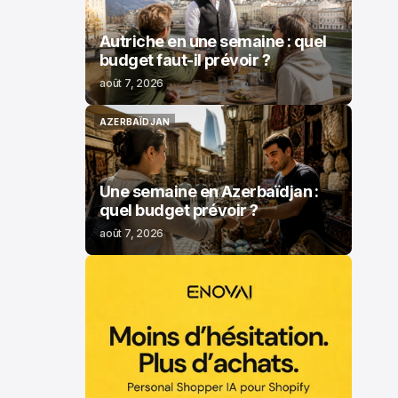
Autriche en une semaine : quel
budget faut-il prévoir ?
août 7, 2026
AZERBAÏDJAN
AZERBAÏDJAN
Une semaine en Azerbaïdjan :
quel budget prévoir ?
août 7, 2026