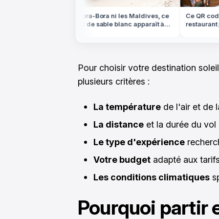
ns les Highlands
Ni Bora-Bora ni les Maldives, ce
Ce QR code p
e plateau
banc de sable blanc apparaît à
restaurant pe
ein centre de la
marée basse en Bretagne
compte cet é
Pour choisir votre destination sole
plusieurs critères :
La température
de l'air et de 
La distance
et la durée du vol
Le type d'expérience
recherch
Votre budget
adapté aux tarif
Les conditions climatiques
sp
Pourquoi partir 