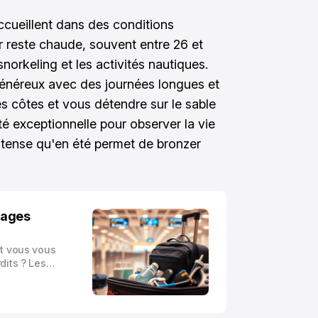
ccueillent dans des conditions
r reste chaude, souvent entre 26 et
snorkeling et les activités nautiques.
généreux avec des journées longues et
es côtes et vous détendre sur le sable
ilité exceptionnelle pour observer la vie
intense qu'en été permet de bronzer
agages
et vous vous
dits ? Les
mbler
bjectif
 de tous les