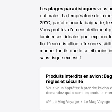
Les
plages paradisiaques
vous a
optimales. La température de la me
29°C, parfaite pour la baignade, le 
Vous profitez d'un ensoleillement 
lumineuses, idéales pour explorer l
fin. L'eau cristalline offre une visib
marine, tandis que le soleil moins 
sans risque excessif.
Produits interdits en avion : B
règles et sécurité
Vous vous apprêtez à prendre l’avion 
demandez quels sont les produits inter
restrictions bagages avion peuvent se
Le Mag Voyage
Le Mag Voyage
complexes, mais elles répondent à un o
crucial : garantir votre sécurité et celle
passagers à bord.