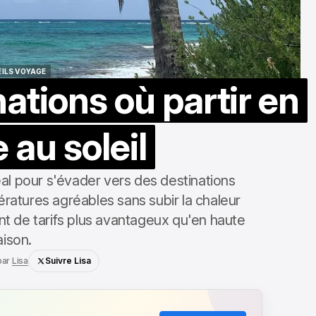
ILS VOYAGE
ations où partir en
ILS VOYAGE
 au soleil
l pour s'évader vers des destinations
ératures agréables sans subir la chaleur
ant de tarifs plus avantageux qu'en haute
aison.
par
Lisa
Suivre Lisa