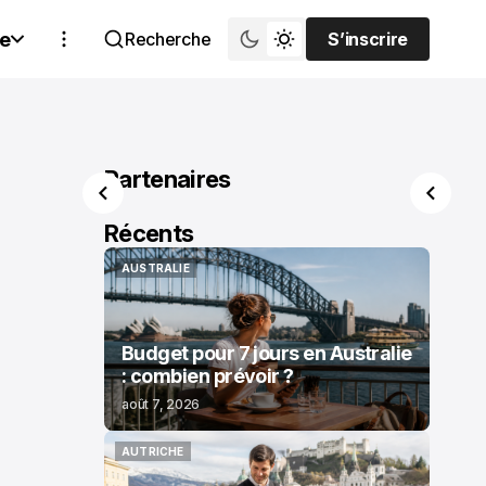
e
Recherche
S’inscrire
S’inscrire
Partenaires
Récents
AUSTRALIE
AUSTRALIE
Budget pour 7 jours en Australie
: combien prévoir ?
août 7, 2026
AUTRICHE
AUTRICHE