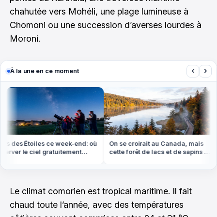
chahutée vers Mohéli, une plage lumineuse à
Chomoni ou une succession d’averses lourdes à
Moroni.
‹
›
À la une en ce moment
s des Étoiles ce week-end: où
On se croirait au Canada, mais
rver le ciel gratuitement
cette forêt de lacs et de sapins est
out en France
dans les Vosges
Le climat comorien est tropical maritime. Il fait
chaud toute l’année, avec des températures