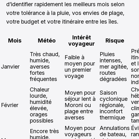
d’identifier rapidement les meilleurs mois selon
votre tolérance à la pluie, vos envies de plage,
votre budget et votre itinéraire entre les îles.
Intérêt
Mois
Météo
Risque
voyageur
Pré
Très chaud,
Pluies
Faible à
iti
humide,
intenses,
moyen pour
et 
Janvier
averses
mer agitée,
un premier
sor
fortes
routes
voyage
no
fréquentes
dégradées
ind
Chaleur
Cho
Moyen pour
Saison
lourde,
hé
séjour lent à
cyclonique
humidité
ven
Février
Moroni ou
régionale,
élevée,
cli
plage entre
inconfort
orages
gar
averses
thermique
possibles
ta
Moyen pour
Annulations
Évi
Encore très
voyageurs
de bateau,
ra
humide,