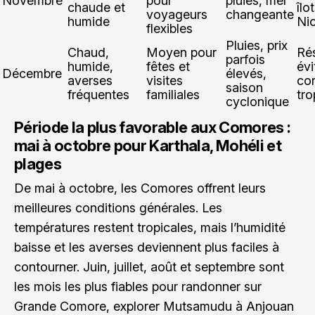
Novembre
pour
pluies, mer
chaude et
îlo
voyageurs
changeante
humide
Ni
flexibles
Pluies, prix
Chaud,
Moyen pour
Rés
parfois
humide,
fêtes et
évi
Décembre
élevés,
averses
visites
co
saison
fréquentes
familiales
tro
cyclonique
Période la plus favorable aux Comores :
mai à octobre pour Karthala, Mohéli et
plages
De mai à octobre, les Comores offrent leurs
meilleures conditions générales. Les
températures restent tropicales, mais l’humidité
baisse et les averses deviennent plus faciles à
contourner. Juin, juillet, août et septembre sont
les mois les plus fiables pour randonner sur
Grande Comore, explorer Mutsamudu à Anjouan