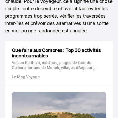
chaude. Pour le voyageur, cela signifie une chose
simple : entre décembre et avril, il faut éviter les
programmes trop serrés, vérifier les traversées
inter-îles et prévoir des alternatives si une sortie
en mer ou une randonnée est annulée.
Que faire aux Comores : Top 30 activités
incontournables
Volcan Karthala, médinas, plages de Grande
Comore, tortues de Mohéli, villages d’Anjouan,
marchés parfumés et cuisine au coco : voici 30
Le Mag Voyage
expériences concrètes pour découvrir les Comores
sans rester en surface.