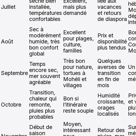
sèche bien
Excellent,
liée aux
hé
Juillet
installée,
mais plus
vacances
Mo
températures
demandé
et retours
dé
confortables
de diaspora
int
Sec à
Excellent
Bo
modérément
Prix et
pour plages,
co
Août
humide, très
disponibilité
culture,
Co
bon confort
plus tendus
familles
Mo
global
Très bon
Quelques
Temps
pour nature,
averses de
Un 
encore sec,
Septembre
tortues à
transition
co
mer souvent
Mohéli et
en fin de
mé
agréable
villages
mois
Transition,
Humidité
Pri
chaleur qui
Bon si
croissante,
et 
Octobre
remonte,
l’itinéraire
orages
plu
pluies plus
reste souple
localisés
lo
probables
Moyen,
Début de
Sur
intéressant
Retour des
saison
mé