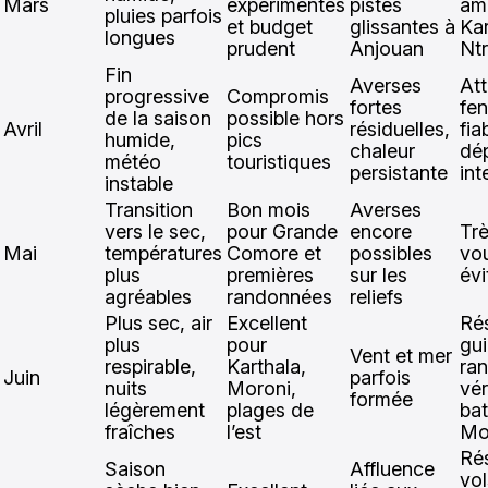
Mars
expérimentés
pistes
am
pluies parfois
et budget
glissantes à
Kar
longues
prudent
Anjouan
Ntr
Fin
Averses
At
progressive
Compromis
fortes
fe
de la saison
possible hors
Avril
résiduelles,
fia
humide,
pics
chaleur
dé
météo
touristiques
persistante
int
instable
Transition
Bon mois
Averses
vers le sec,
pour Grande
encore
Trè
Mai
températures
Comore et
possibles
vo
plus
premières
sur les
évi
agréables
randonnées
reliefs
Plus sec, air
Excellent
Rés
plus
pour
gu
Vent et mer
respirable,
Karthala,
ra
Juin
parfois
nuits
Moroni,
vér
formée
légèrement
plages de
ba
fraîches
l’est
Mo
Rés
Saison
Affluence
vol