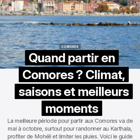
COMORES
COMORES
Quand partir en
Comores ? Climat,
saisons et meilleurs
moments
La meilleure période pour partir aux Comores va de
mai à octobre, surtout pour randonner au Karthala,
profiter de Mohéli et limiter les pluies. Voici le guide