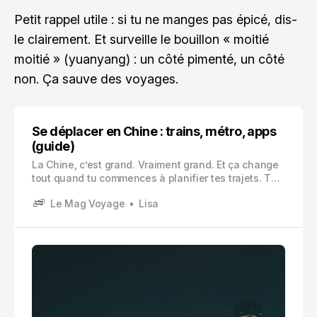
Petit rappel utile : si tu ne manges pas épicé, dis-
le clairement. Et surveille le bouillon « moitié
moitié » (yuanyang) : un côté pimenté, un côté
non. Ça sauve des voyages.
Se déplacer en Chine : trains, métro, apps
(guide)
La Chine, c’est grand. Vraiment grand. Et ça change
tout quand tu commences à planifier tes trajets. Tu
peux passer d’une ville ultra moderne avec métro
Le Mag Voyage
Lisa
partout à une zone plus rurale où le bus du matin,
c’est un petit événement local.