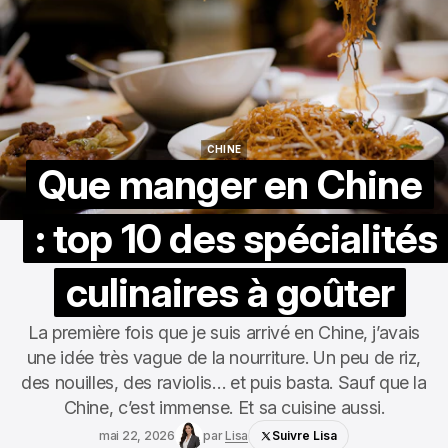
CHINE
CHINE
Que manger en Chine
: top 10 des spécialités
culinaires à goûter
La première fois que je suis arrivé en Chine, j’avais
une idée très vague de la nourriture. Un peu de riz,
des nouilles, des raviolis… et puis basta. Sauf que la
Chine, c’est immense. Et sa cuisine aussi.
mai 22, 2026
par
Lisa
Suivre Lisa