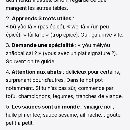
mangent les autres tables.
Apprends 3 mots utiles
:
« bù yào là » (pas épicé), « wēi là » (un peu
épicé), « tài là le » (trop épicé). Oui, ça arrive vite.
Demande une spécialité
: « yǒu méiyǒu
zhāopái cài ? » (vous avez un plat signature ?).
Souvent on te guide.
Attention aux abats
: délicieux pour certains,
surprenant pour d’autres. Dans le hot pot
notamment. Si tu n’es pas sûr, commence par
tofu, champignons, légumes, tranches de viande.
Les sauces sont un monde
: vinaigre noir,
huile pimentée, sauce sésame, ail haché… goûte
petit à petit.