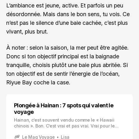
L’ambiance est jeune, active. Et parfois un peu
désordonnée. Mais dans le bon sens, tu vois. Ce
n’est pas le silence d’une baie cachée, c’est plus
vivant, plus brut.
À noter : selon la saison, la mer peut être agitée.
Donc si ton objectif principal est la baignade
tranquille, choisis plutôt une baie plus abritée. Si
ton objectif est de sentir l’énergie de l’océan,
Riyue Bay coche la case.
Plongée à Hainan : 7 spots qui valent le
voyage
Hainan, c’est souvent vendu comme le « Hawaii
chinois ». Bon. C’est vrai et pas vrai. Vrai pour le
côté tropical, les palmiers, l’eau tiède, les fruits
Le Mag Voyage
Lisa
partout. Pas vrai parce que… ça reste la Chine, donc