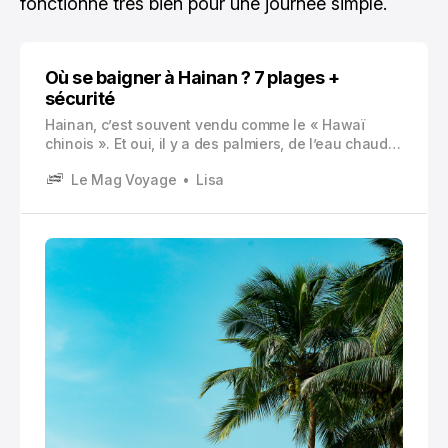
fonctionne très bien pour une journée simple.
Où se baigner à Hainan ? 7 plages +
sécurité
Hainan, c’est souvent vendu comme le « Hawaï
chinois ». Et oui, il y a des palmiers, de l’eau chaude,
des couchers de soleil un peu indécents. Mais sur
Le Mag Voyage
Lisa
place, on se rend vite compte d’un truc : toutes les
plages ne se valent pas, et toutes ne sont pas faites
pour la baignade tranquille.