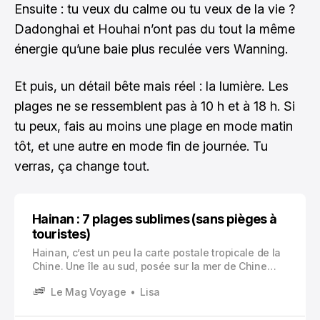
Ensuite : tu veux du calme ou tu veux de la vie ?
Dadonghai et Houhai n’ont pas du tout la même
énergie qu’une baie plus reculée vers Wanning.
Et puis, un détail bête mais réel : la lumière. Les
plages ne se ressemblent pas à 10 h et à 18 h. Si
tu peux, fais au moins une plage en mode matin
tôt, et une autre en mode fin de journée. Tu
verras, ça change tout.
Hainan : 7 plages sublimes (sans pièges à
touristes)
Hainan, c’est un peu la carte postale tropicale de la
Chine. Une île au sud, posée sur la mer de Chine
méridionale, avec des palmiers, une lumière qui tape
Le Mag Voyage
Lisa
juste comme il faut, et cette ambiance étrange et
agréable de station balnéaire qui croise la vie