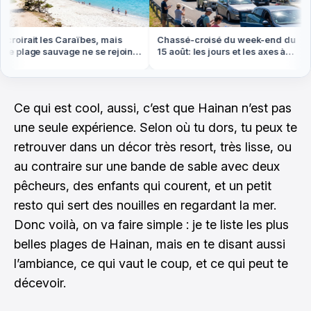
roirait les Caraïbes, mais
Chassé-croisé du week-end du
e plage sauvage ne se rejoint
15 août: les jours et les axes à
 pied ou en bateau
éviter absolument
Ce qui est cool, aussi, c’est que Hainan n’est pas
une seule expérience. Selon où tu dors, tu peux te
retrouver dans un décor très resort, très lisse, ou
au contraire sur une bande de sable avec deux
pêcheurs, des enfants qui courent, et un petit
resto qui sert des nouilles en regardant la mer.
Donc voilà, on va faire simple : je te liste les plus
belles plages de Hainan, mais en te disant aussi
l’ambiance, ce qui vaut le coup, et ce qui peut te
décevoir.