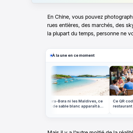
En Chine, vous pouvez photograph
rues entières, des marchés, des sky
la plupart du temps, personne ne vo
À la une en ce moment
ns les Highlands
Ni Bora-Bora ni les Maldives, ce
Ce QR code p
e plateau
banc de sable blanc apparaît à
restaurant pe
ein centre de la
marée basse en Bretagne
compte cet é
Mais il y a l’autre moitié de la réal