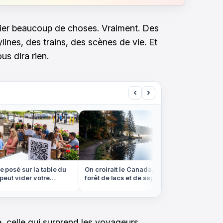
ier beaucoup de choses. Vraiment. Des
lines, des trains, des scènes de vie. Et
us dira rien.
‹
›
osé sur la table du
On croirait le Canada, mais cette
Ces ges
ut vider votre
forêt de lacs et de sapins est dans
coûter 
té
les Vosges
l'étrang
ité, celle qui surprend les voyageurs