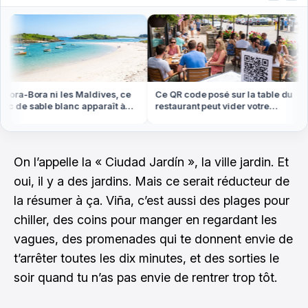
ora-Bora ni les Maldives, ce
Ce QR code posé sur la table du
 de sable blanc apparaît à
restaurant peut vider votre
e basse en Bretagne
compte cet été
On l’appelle la « Ciudad Jardín », la ville jardin. Et
oui, il y a des jardins. Mais ce serait réducteur de
la résumer à ça. Viña, c’est aussi des plages pour
chiller, des coins pour manger en regardant les
vagues, des promenades qui te donnent envie de
t’arrêter toutes les dix minutes, et des sorties le
soir quand tu n’as pas envie de rentrer trop tôt.