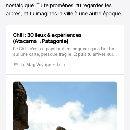
nostalgique. Tu te promènes, tu regardes les
arbres, et tu imagines la ville à une autre époque.
Chili : 30 lieux & expériences
(Atacama→Patagonie)
Le Chili, c’est ce pays tout en longueur qui a l’air fin
sur une carte, presque fragile. Et puis tu arrives sur
place, tu te prends des distances absurdes, des
Le Mag Voyage
Lisa
climats qui n’ont rien à voir entre eux, des paysages
qui changent comme si quelqu’un zappait les
chaînes.