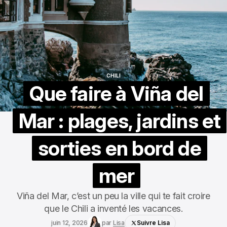
CHILI
CHILI
Que faire à Viña del
Mar : plages, jardins et
sorties en bord de
mer
Viña del Mar, c’est un peu la ville qui te fait croire
que le Chili a inventé les vacances.
juin 12, 2026
par
Lisa
Suivre Lisa