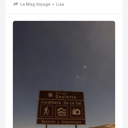
Le Mag Voyage
Lisa
Quand c’est l’été chez toi, là bas c’est l’hiver. Et ça
change tout, surtout si tu rêves de Patagonie, de
trekking, ou même juste de routes ouvertes.