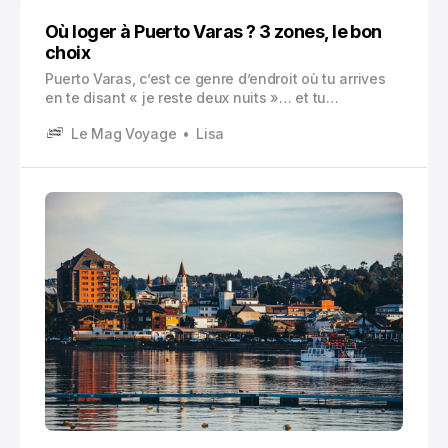
Où loger à Puerto Varas ? 3 zones, le bon
choix
Puerto Varas, c’est ce genre d’endroit où tu arrives
en te disant « je reste deux nuits »… et tu
commences déjà à regarder si tu peux décaler ton
Le Mag Voyage
Lisa
bus pour en rester quatre.