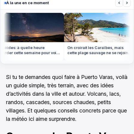
‹
›
À la une en ce moment
éides: à quelle heure
On croirait les Caraïbes, mais
rder cette semaine pour voir
cette plage sauvage ne se rejoint
us d'étoiles filantes
qu'à pied ou en bateau
Si tu te demandes quoi faire à Puerto Varas, voilà
un guide simple, très terrain, avec des idées
d’activités dans la ville et autour. Volcans, lacs,
randos, cascades, sources chaudes, petits
villages. Et quelques conseils concrets parce que
la météo ici aime surprendre.