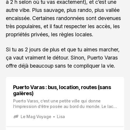
à 2 h selon où tu vas exactement), et c’est une
autre vibe. Plus sauvage, plus rando, plus vallée
encaissée. Certaines randonnées sont devenues
très populaires, et il faut respecter les accès, les
propriétés privées, les règles locales.
Si tu as 2 jours de plus et que tu aimes marcher,
ça vaut vraiment le détour. Sinon, Puerto Varas
offre déjà beaucoup sans te compliquer la vie.
Puerto Varas : bus, location, routes (sans
galères)
Puerto Varas, c’est une petite ville qui donne
l’impression d’être posée au bord du monde. Le lac
Llanquihue d’un côté, les volcans de l’autre, des
Le Mag Voyage
Lisa
maisons en bois, et cette lumière qui change toutes
les dix minutes.