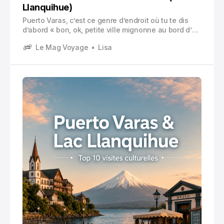
Llanquihue)
Puerto Varas, c’est ce genre d’endroit où tu te dis
d’abord « bon, ok, petite ville mignonne au bord d’un
lac ». Puis tu lèves les yeux, et tu vois les volcans.
Le Mag Voyage
Lisa
Tu marches dix minutes, et tu tombes sur une église
en bois classée UNESCO.