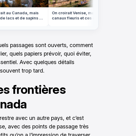
it au Canada, mais
On croirait Venise, mais ces
Ni Bora-
e lacs et de sapins est
canaux fleuris et ces colombages
banc de 
sges
sont en Alsace
marée b
uels passages sont ouverts, comment
er, quels papiers prévoir, quoi éviter,
essentiel. Avec quelques détails
souvent trop tard.
es frontières
anada
restre avec un autre pays, et c’est
nse, avec des points de passage très
tits qu’on a l’impression de traverser