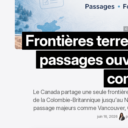
C
Frontières terr
C
passages ouve
con
Le Canada partage une seule frontière
de la Colombie-Britannique jusqu'au 
passage majeurs comme Vancouver, On
juin 16, 2026
p