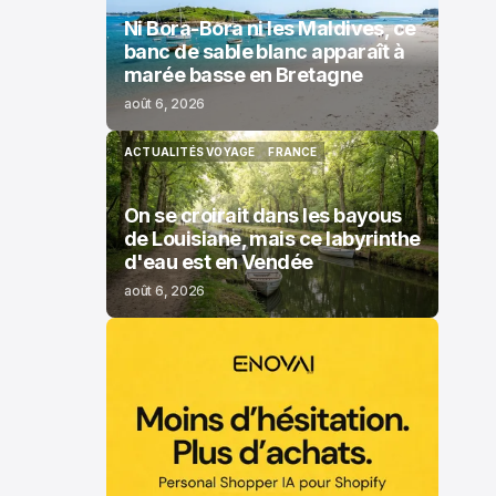
Ni Bora-Bora ni les Maldives, ce
banc de sable blanc apparaît à
marée basse en Bretagne
août 6, 2026
ACTUALITÉS VOYAGE
FRANCE
ACTUALITÉS VOYAGE
FRANCE
On se croirait dans les bayous
de Louisiane, mais ce labyrinthe
d'eau est en Vendée
août 6, 2026