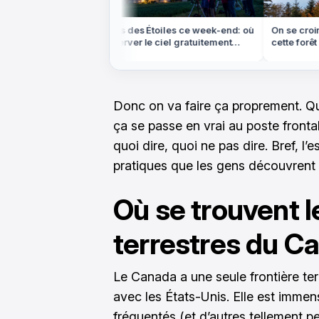
ns le Colorado,
Nuits des Étoiles ce week-end: où
On se croira
'ocre rouge est
observer le ciel gratuitement
cette forêt d
partout en France
dans les Vo
Donc on va faire ça proprement. Q
ça se passe en vrai au poste frontali
quoi dire, quoi ne pas dire. Bref, l’
pratiques que les gens découvrent 
Où se trouvent l
terrestres du C
Le Canada a une seule frontière ter
avec les États-Unis. Elle est imme
fréquentés (et d’autres tellement pe