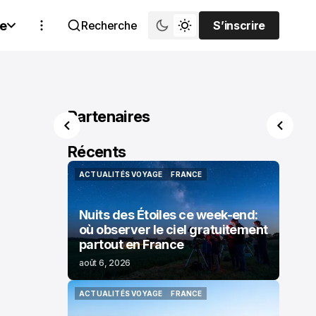
e
Recherche
S’inscrire
S’inscrire
Partenaires
Récents
ACTUALITÉS VOYAGE
FRANCE
ACTUALITÉS VOYAGE
FRANCE
Nuits des Étoiles ce week-end:
où observer le ciel gratuitement
partout en France
août 6, 2026
ACTUALITÉS VOYAGE
FRANCE
ACTUALITÉS VOYAGE
FRANCE