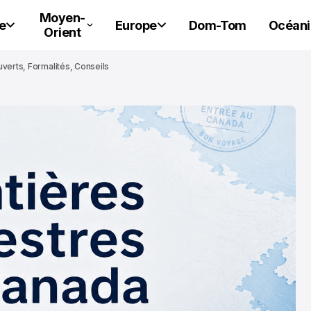
Moyen-
e
Europe
Dom-Tom
Océani
Orient
verts, Formalités, Conseils