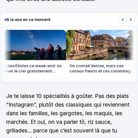
‹
›
À la une en ce moment
 des Étoiles ce week-end: où
On croirait Venise, mais ces
ver le ciel gratuitement
canaux fleuris et ces colombages
ut en France
sont en Alsace
Je te laisse 10 spécialités à goûter. Pas des plats
“Instagram”, plutôt des classiques qui reviennent
dans les familles, les gargotes, les maquis, les
marchés. Et oui, on va parler tô, riz sauce,
grillades… parce que c’est souvent là que tu