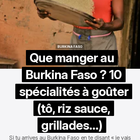
BURKINA FASO
BURKINA FASO
Que manger au
Burkina Faso ? 10
spécialités à goûter
(tô, riz sauce,
grillades…)
Si tu arrives au Burkina Faso en te disant « je vais