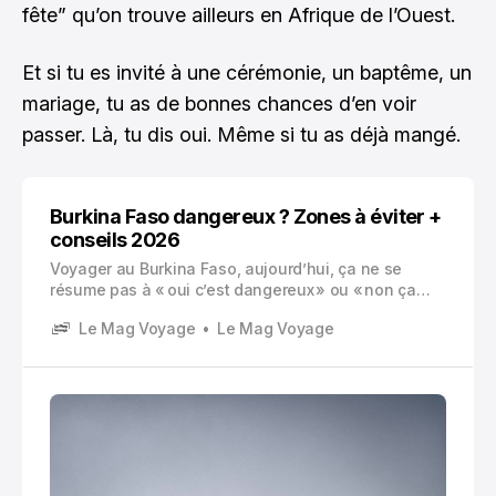
fête” qu’on trouve ailleurs en Afrique de l’Ouest.
Et si tu es invité à une cérémonie, un baptême, un
mariage, tu as de bonnes chances d’en voir
passer. Là, tu dis oui. Même si tu as déjà mangé.
Burkina Faso dangereux ? Zones à éviter +
conseils 2026
Voyager au Burkina Faso, aujourd’hui, ça ne se
résume pas à « oui c’est dangereux » ou « non ça
va ». C’est plus inconfortable que ça, parce que la
Le Mag Voyage
Le Mag Voyage
réalité dépend beaucoup de la zone, du moment, de
votre profil, et surtout de ce que vous comptez faire
sur place.