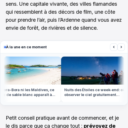
sens. Une capitale vivante, des villes flamandes
qui ressemblent à des décors de film, une côte
pour prendre l’air, puis l’Ardenne quand vous avez
envie de forêt, de rivières et de silence.
‹
›
À la une en ce moment
ora-Bora ni les Maldives, ce
Nuits des Étoiles ce week-end: où
 de sable blanc apparaît à
observer le ciel gratuitement
ée basse en Bretagne
partout en France
Petit conseil pratique avant de commencer, et je
le dis parce que ça change tout :
prévoyez de