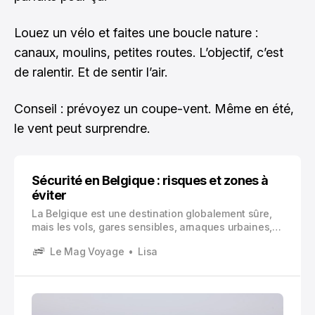
Louez un vélo et faites une boucle nature :
canaux, moulins, petites routes. L’objectif, c’est
de ralentir. Et de sentir l’air.
Conseil : prévoyez un coupe-vent. Même en été,
le vent peut surprendre.
Sécurité en Belgique : risques et zones à
éviter
La Belgique est une destination globalement sûre,
mais les vols, gares sensibles, arnaques urbaines,
risques météo en Ardenne et vigilance terroriste
Le Mag Voyage
Lisa
exigent de bons réflexes. Voici les zones à surveiller
et les démarches utiles.