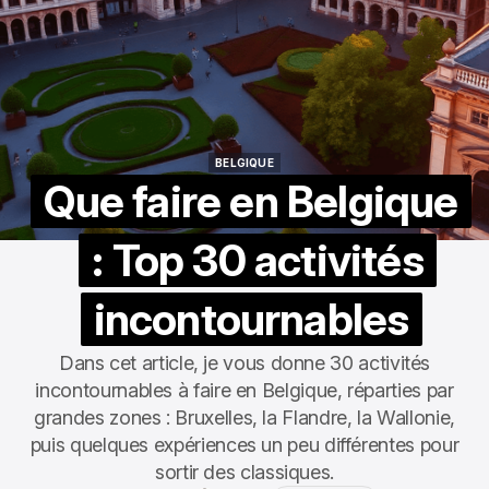
BELGIQUE
BELGIQUE
Que faire en Belgique
: Top 30 activités
incontournables
Dans cet article, je vous donne 30 activités
incontournables à faire en Belgique, réparties par
grandes zones : Bruxelles, la Flandre, la Wallonie,
puis quelques expériences un peu différentes pour
sortir des classiques.