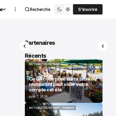
e
Recherche
S’inscrire
S’inscrire
Partenaires
Récents
ACTUALITÉS VOYAGE
ACTUALITÉS VOYAGE
Ce QR code posé sur la table du
restaurant peut vider votre
compte cet été
août 7, 2026
ACTUALITÉS VOYAGE
FRANCE
ACTUALITÉS VOYAGE
FRANCE