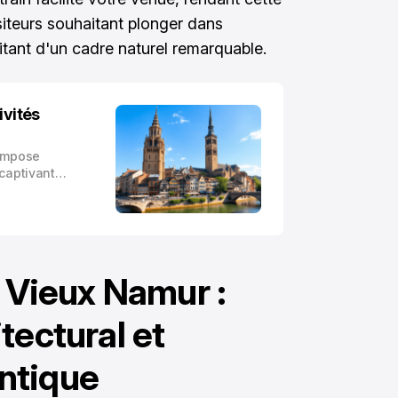
siteurs souhaitant plonger dans
ofitant d'un cadre naturel remarquable.
ivités
’impose
 captivantes
 Cette ville
s, recèle
ulturels qui
e Vieux Namur :
tectural et
ntique