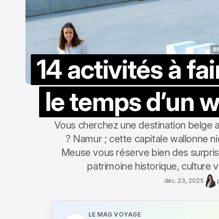
B
14 activités à fai
B
le temps d’un 
Vous cherchez une destination belge 
? Namur ; cette capitale wallonne n
Meuse vous réserve bien des surprise
patrimoine historique, culture 
déc. 23, 2025
LE MAG VOYAGE