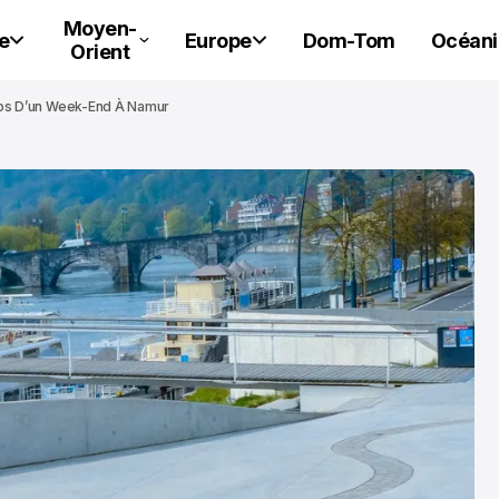
Moyen-
e
Europe
Dom-Tom
Océani
Orient
emps D’un Week-End À Namur