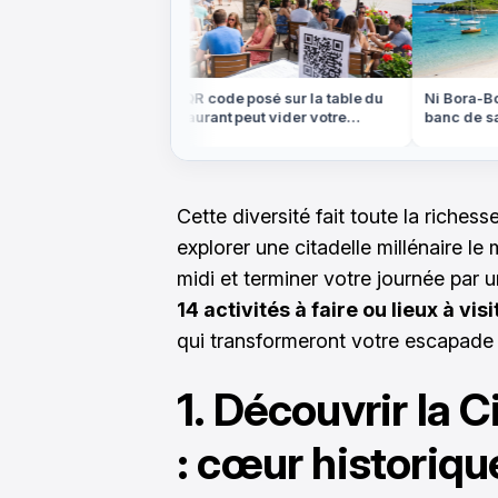
ns les Highlands
Ce QR code posé sur la table du
Ni Bora-Bora
e plateau
restaurant peut vider votre
banc de sabl
ein centre de la
compte cet été
marée basse
Cette diversité fait toute la riches
explorer une citadelle millénaire le
midi et terminer votre journée par 
14 activités à faire ou lieux à v
qui transformeront votre escapade
1. Découvrir la 
: cœur historiq