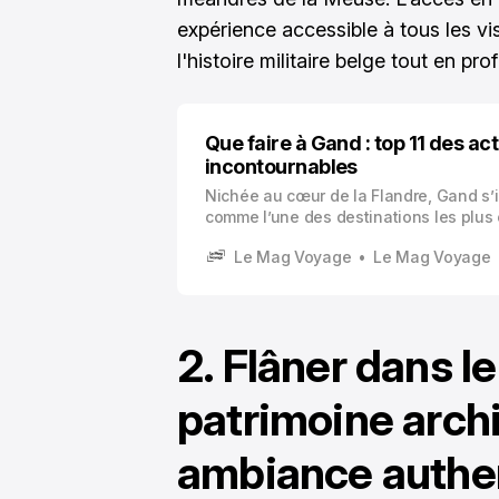
expérience accessible à tous les vi
l'histoire militaire belge tout en pr
Que faire à Gand : top 11 des act
incontournables
Nichée au cœur de la Flandre, Gand s
comme l’une des destinations les plus
pour le tourisme historique en Belgique.
Le Mag Voyage
Le Mag Voyage
médiévale, souvent éclipsée par Bruge
pourtant des trésors architecturaux et c
rivalisent avec les plus grandes cités
européennes.
2. Flâner dans l
patrimoine archi
ambiance authe