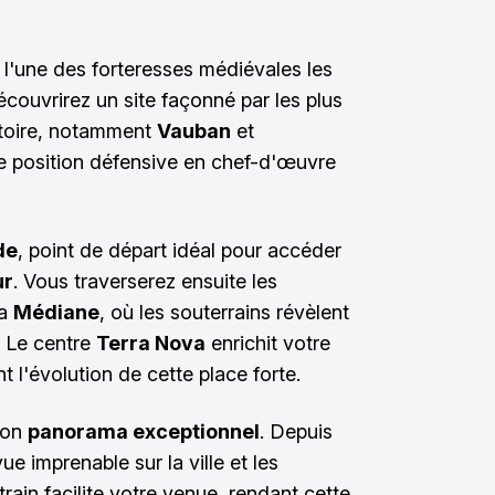
l'une des forteresses médiévales les
couvrirez un site façonné par les plus
istoire, notamment
Vauban
et
te position défensive en chef-d'œuvre
de
, point de départ idéal pour accéder
ur
. Vous traverserez ensuite les
la
Médiane
, où les souterrains révèlent
. Le centre
Terra Nova
enrichit votre
t l'évolution de cette place forte.
 son
panorama exceptionnel
. Depuis
e imprenable sur la ville et les
ain facilite votre venue, rendant cette