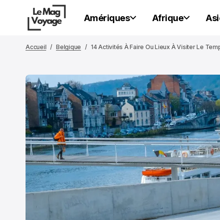
Amériques
Afrique
Asi
Accueil
Belgique
14 Activités À Faire Ou Lieux À Visiter Le T