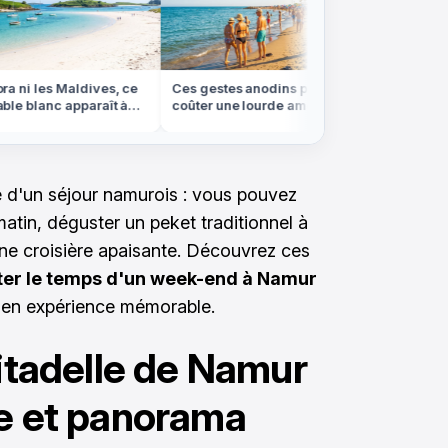
 ni les Maldives, ce
Ces gestes anodins peuvent vous
On croir
e blanc apparaît à
coûter une lourde amende à
forêt de
 en Bretagne
l'étranger cet été
les Vos
se d'un séjour namurois : vous pouvez
 matin, déguster un peket traditionnel à
une croisière apaisante. Découvrez ces
isiter le temps d'un week-end à Namur
 en expérience mémorable.
Citadelle de Namur
ue et panorama