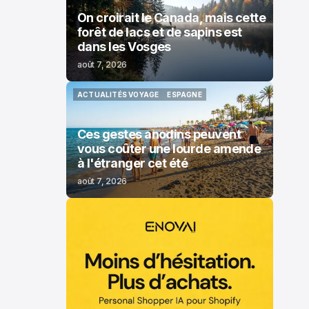
On croirait le Canada, mais cette
forêt de lacs et de sapins est
dans les Vosges
août 7, 2026
ACTUALITÉS VOYAGE
ESPAGNE
ACTUALITÉS VOYAGE
ESPAGNE
Ces gestes anodins peuvent
vous coûter une lourde amende
à l'étranger cet été
août 7, 2026