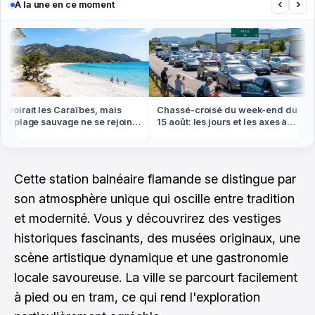
‹
›
À la une en ce moment
oirait les Caraïbes, mais
Chassé-croisé du week-end du
 plage sauvage ne se rejoint
15 août: les jours et les axes à
pied ou en bateau
éviter absolument
Cette station balnéaire flamande se distingue par
son atmosphère unique qui oscille entre tradition
et modernité. Vous y découvrirez des vestiges
historiques fascinants, des musées originaux, une
scène artistique dynamique et une gastronomie
locale savoureuse. La ville se parcourt facilement
à pied ou en tram, ce qui rend l'exploration