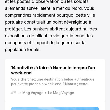
et les postes d'observation où les soldats
allemands surveillaient la mer du Nord. Vous
comprendrez rapidement pourquoi cette ville
portuaire constituait un point névralgique à
protéger. Les bunkers abritent aujourd'hui des
expositions détaillant la vie quotidienne des
occupants et l'impact de la guerre sur la
population locale.
14 activités à faire à Namur le temps d’un
week-end
Vous cherchez une destination belge authentique
pour votre prochain week-end ? Namur ; cette
capitale wallonne nichée au confluent de la Sambre
Le Mag Voyage
Le Mag Voyage
et de la Meuse vous réserve bien des surprises.
Namur offre un équilibre parfait entre patrimoine
historique, culture vivante et détente au bord de
l’eau.