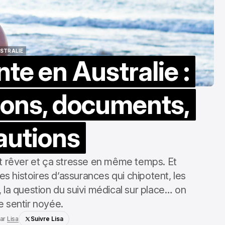
STRALIE
te en Australie :
STRALIE
tions, documents,
autions
it rêver et ça stresse en même temps. Et
 les histoires d’assurances qui chipotent, les
 la question du suivi médical sur place… on
e sentir noyée.
ar
Lisa
Suivre Lisa