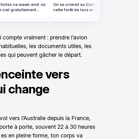
oiles ce week-end: où
On se croirait au Canada, mais
On croir
ciel gratuitement
cette forêt de lacs et de sapins est
canaux 
rance
dans les Vosges
sont en
ui compte vraiment : prendre l’avion
 habituelles, les documents utiles, les
tes qui peuvent gâcher le départ.
enceinte vers
qui change
vol vers l’Australie depuis la France,
porte à porte, souvent 22 à 30 heures
 es en pleine forme, ton corps va