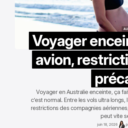
AU
Voyager encein
AU
avion, restric
préc
Voyager en Australie enceinte, ça fa
c’est normal. Entre les vols ultra longs,
restrictions des compagnies aériennes,
peut vite s
juin 18, 2026
p