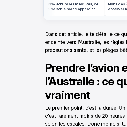
ns le Colorado,
Ni Bora-Bora ni les Maldives, ce
Nuits des Ét
'ocre rouge est
banc de sable blanc apparaît à
observer le 
marée basse en Bretagne
partout en F
Dans cet article, je te détaille ce q
enceinte vers l’Australie, les règles
précautions santé, et les pièges bê
Prendre l’avion 
l’Australie : ce 
vraiment
Le premier point, c’est la durée. Un 
c’est rarement moins de 20 heures 
selon les escales. Donc même si tu