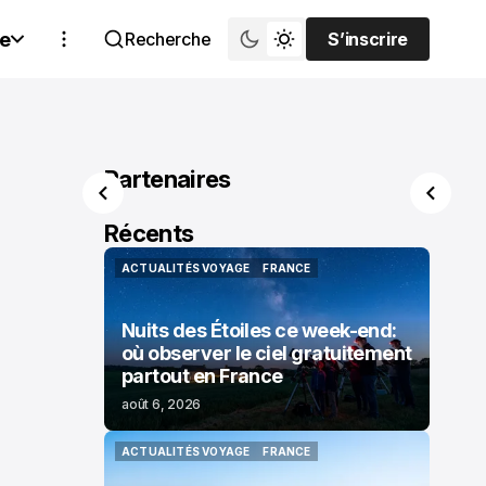
e
Recherche
S’inscrire
S’inscrire
Partenaires
Récents
ACTUALITÉS VOYAGE
FRANCE
ACTUALITÉS VOYAGE
FRANCE
Nuits des Étoiles ce week-end:
où observer le ciel gratuitement
partout en France
août 6, 2026
ACTUALITÉS VOYAGE
FRANCE
ACTUALITÉS VOYAGE
FRANCE