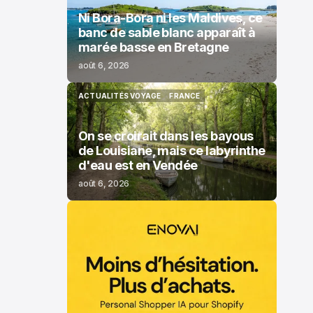
Ni Bora-Bora ni les Maldives, ce
banc de sable blanc apparaît à
marée basse en Bretagne
août 6, 2026
ACTUALITÉS VOYAGE
FRANCE
ACTUALITÉS VOYAGE
FRANCE
On se croirait dans les bayous
de Louisiane, mais ce labyrinthe
d'eau est en Vendée
août 6, 2026