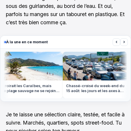
sous des guirlandes, au bord de l’eau. Et oui,
parfois tu manges sur un tabouret en plastique. Et
c’est très bien comme ça.
‹
›
À la une en ce moment
roirait les Caraïbes, mais
Chassé-croisé du week-end du
e plage sauvage ne se rejoint
15 août: les jours et les axes à
 pied ou en bateau
éviter absolument
Je te laisse une sélection claire, testée, et facile à
suivre. Marchés, quartiers, spots street-food. Tu
peux piocher selon ton humeur.