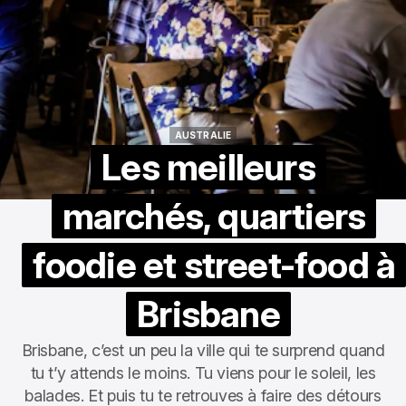
AUSTRALIE
AUSTRALIE
Les meilleurs
marchés, quartiers
foodie et street-food à
Brisbane
Brisbane, c’est un peu la ville qui te surprend quand
tu t’y attends le moins. Tu viens pour le soleil, les
balades. Et puis tu te retrouves à faire des détours