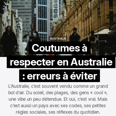
AUSTRALIE
AUSTRALIE
Coutumes à
respecter en Australie
: erreurs à éviter
L’Australie, c’est souvent vendu comme un grand
bol d’air. Du soleil, des plages, des gens « cool »,
une vibe un peu détendue. Et oui, c’est vrai. Mais
c’est aussi un pays avec ses codes, ses petites
règles sociales, ses réflexes du quotidien.