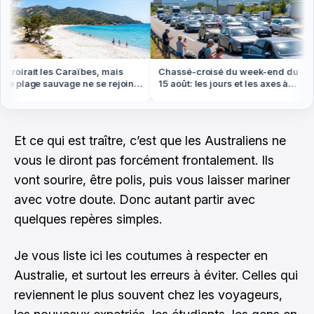
roirait les Caraïbes, mais
Chassé-croisé du week-end du
e plage sauvage ne se rejoint
15 août: les jours et les axes à
 pied ou en bateau
éviter absolument
Et ce qui est traître, c’est que les Australiens ne
vous le diront pas forcément frontalement. Ils
vont sourire, être polis, puis vous laisser mariner
avec votre doute. Donc autant partir avec
quelques repères simples.
Je vous liste ici les coutumes à respecter en
Australie, et surtout les erreurs à éviter. Celles qui
reviennent le plus souvent chez les voyageurs,