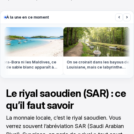
‹
›
À la une en ce moment
ra-Bora ni les Maldives, ce
On se croirait dans les bayous de
 de sable blanc apparaît à
Louisiane, mais ce labyrinthe
e basse en Bretagne
d'eau est en Vendée
Le riyal saoudien (SAR) : ce
qu’il faut savoir
La monnaie locale, c’est le riyal saoudien. Vous
verrez souvent l’abréviation SAR (Saudi Arabian