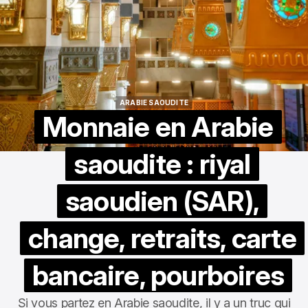
ARABIE SAOUDITE
ARABIE SAOUDITE
Monnaie en Arabie
saoudite : riyal
saoudien (SAR),
change, retraits, carte
bancaire, pourboires
Si vous partez en Arabie saoudite, il y a un truc qui