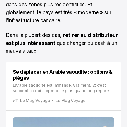
dans des zones plus résidentielles. Et
globalement, le pays est très « moderne » sur
l’infrastructure bancaire.
Dans la plupart des cas,
retirer au distributeur
est plus intéressant
que changer du cash à un
mauvais taux.
Se déplacer en Arabie saoudite : options &
pièges
L’Arabie saoudite est immense. Vraiment. Et c’est
souvent ça qui surprend le plus quand on prépare
un voyage. Sur la carte, tout a l’air « proche ». En
Le Mag Voyage
Le Mag Voyage
vrai, tu peux te retrouver avec 10 heures de route
entre deux étapes qui semblaient voisines.