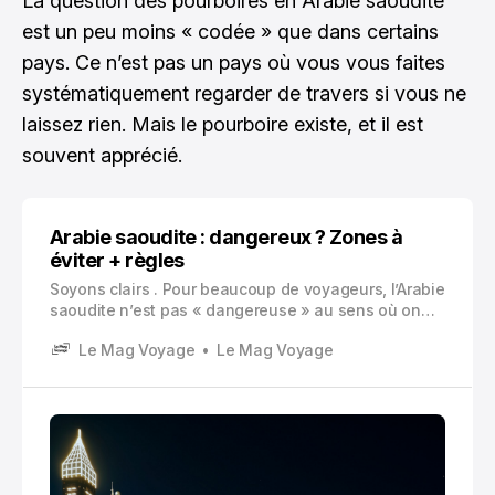
La question des pourboires en Arabie saoudite
est un peu moins « codée » que dans certains
pays. Ce n’est pas un pays où vous vous faites
systématiquement regarder de travers si vous ne
laissez rien. Mais le pourboire existe, et il est
souvent apprécié.
Arabie saoudite : dangereux ? Zones à
éviter + règles
Soyons clairs . Pour beaucoup de voyageurs, l’Arabie
saoudite n’est pas « dangereuse » au sens où on
l’entend parfois dans les discussions de café, genre
Le Mag Voyage
Le Mag Voyage
zones de guerre partout et risque permanent. Dans
la majorité des grandes villes, on peut se déplacer
sans problème majeur.