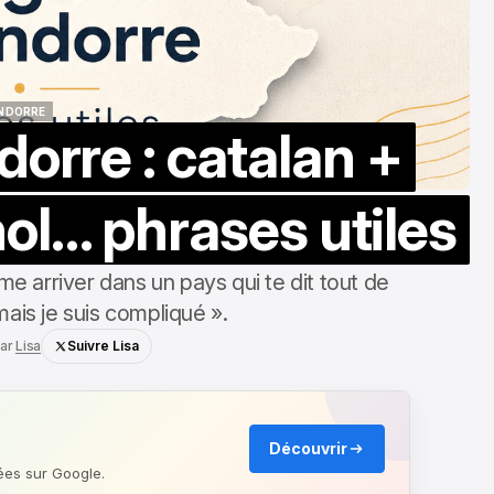
NDORRE
orre : catalan +
NDORRE
ol… phrases utiles
e arriver dans un pays qui te dit tout de
 mais je suis compliqué ».
ar
Lisa
Suivre Lisa
Découvrir
ées sur Google.