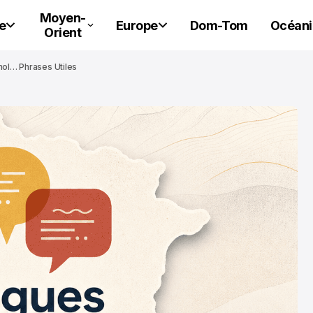
Moyen-
e
Europe
Dom-Tom
Océani
Orient
nol… Phrases Utiles