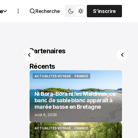
e
Recherche
S’inscrire
S’inscrire
Partenaires
Récents
ACTUALITÉS VOYAGE
FRANCE
ACTUALITÉS VOYAGE
FRANCE
Ni Bora-Bora ni les Maldives, ce
banc de sable blanc apparaît à
marée basse en Bretagne
août 6, 2026
ACTUALITÉS VOYAGE
FRANCE
ACTUALITÉS VOYAGE
FRANCE