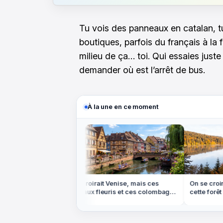
Tu vois des panneaux en catalan, t
boutiques, parfois du français à la 
milieu de ça… toi. Qui essaies jus
demander où est l’arrêt de bus.
À la une en ce moment
eychelles, mais
On croirait Venise, mais ces
On se croira
rme de coquillage
canaux fleuris et ces colombages
cette forêt d
sont en Alsace
dans les Vo