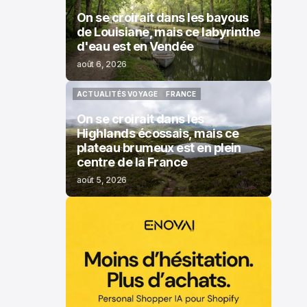
On se croirait dans les bayous
de Louisiane, mais ce labyrinthe
d'eau est en Vendée
août 6, 2026
ACTUALITÉS VOYAGE
FRANCE
ACTUALITÉS VOYAGE
FRANCE
On se croirait dans les
Highlands écossais, mais ce
plateau brumeux est en plein
centre de la France
août 5, 2026