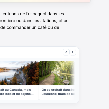
u entends de l’espagnol dans les
frontière ou dans les stations, et au
te de commander un café ou de
‹
›
it au Canada, mais
On se croirait dans les bayous de
Ni Bora-
e lacs et de sapins est
Louisiane, mais ce labyrinthe
banc de 
sges
d'eau est en Vendée
marée b