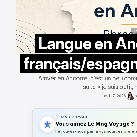
A
Langue en And
A
français/espagn
Arriver en Andorre, c’est un peu comm
suite « je suis petit,
mai 17, 2026
p
LE MAG VOYAGE
Vous aimez Le Mag Voyage ?
Retrouvez-nous parmi vos sources préfér