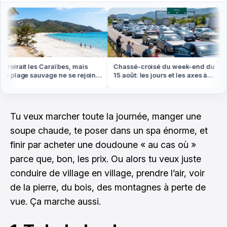
roirait les Caraïbes, mais
Chassé-croisé du week-end du
e plage sauvage ne se rejoint
15 août: les jours et les axes à
 pied ou en bateau
éviter absolument
Tu veux marcher toute la journée, manger une
soupe chaude, te poser dans un spa énorme, et
finir par acheter une doudoune « au cas où »
parce que, bon, les prix. Ou alors tu veux juste
conduire de village en village, prendre l’air, voir
de la pierre, du bois, des montagnes à perte de
vue. Ça marche aussi.