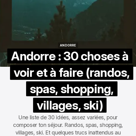
ANDORRE
ANDORRE
Andorre : 30 choses à
voir et à faire (randos,
spas, shopping,
villages, ski)
Une liste de 30 idées, assez variées, pour
composer ton séjour. Randos, spas, shopping,
villages, ski. Et quelques trucs inattendus au