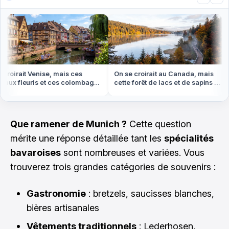
oirait Venise, mais ces
On se croirait au Canada, mais
x fleuris et ces colombages
cette forêt de lacs et de sapins est
en Alsace
dans les Vosges
Que ramener de Munich ?
Cette question
mérite une réponse détaillée tant les
spécialités
bavaroises
sont nombreuses et variées. Vous
trouverez trois grandes catégories de souvenirs :
Gastronomie
: bretzels, saucisses blanches,
bières artisanales
Vêtements traditionnels
: Lederhosen,