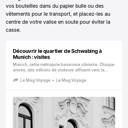
vos bouteilles dans du papier bulle ou des
vêtements pour le transport, et placez-les au
centre de votre valise en soute pour éviter la
casse.
Découvrir le quartier de Schwabing à
Munich : visites
Munich, cette métropole bavaroise vibrante. Chaque
année, des millions de visiteurs affluent vers la
capitale bavaroise pour découvrir Munich sous
Le Mag Voyage
Le Mag Voyage
toutes ses facettes : son patrimoine architectural,
ses musées de renommée mondiale et son
atmosphère unique.