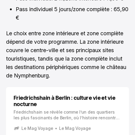
Pass individuel 5 jours/zone complète : 65,90
€
Le choix entre zone intérieure et zone complète
dépend de votre programme. La zone intérieure
couvre le centre-ville et ses principaux sites
touristiques, tandis que la zone complète inclut
les destinations périphériques comme le château
de Nymphenburg.
Friedrichshain à Berlin : culture vie et vie
nocturne
Friedrichshain se révèle comme l’un des quartiers
les plus fascinants de Berlin, où l’histoire rencontre
la créativité contemporaine. Situé dans l’est de la
Le Mag Voyage
Le Mag Voyage
capitale allemande, ce quartier incarne l’esprit
rebelle et artistique qui a émergé après la chute du