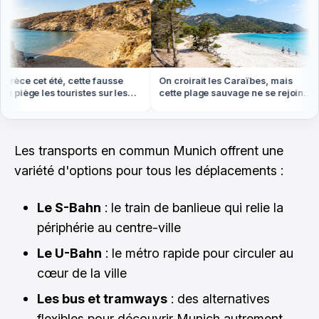
èce cet été, cette fausse
On croirait les Caraïbes, mais
 piège les touristes sur les
cette plage sauvage ne se rejoint
es
qu'à pied ou en bateau
Les transports en commun Munich offrent une
variété d'options pour tous les déplacements :
Le S-Bahn
: le train de banlieue qui relie la
périphérie au centre-ville
Le U-Bahn
: le métro rapide pour circuler au
cœur de la ville
Les bus et tramways
: des alternatives
flexibles pour découvrir Munich autrement