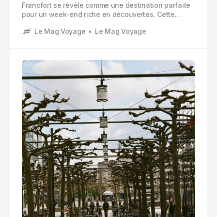
Francfort se révèle comme une destination parfaite
pour un week-end riche en découvertes. Cette
métropole allemande combine harmonieusement
Le Mag Voyage
Le Mag Voyage
patrimoine historique et modernité urbaine, offrant
aux visiteurs une expérience unique entre gratte-
ciels impressionnants et quartiers traditionnels
préservés.