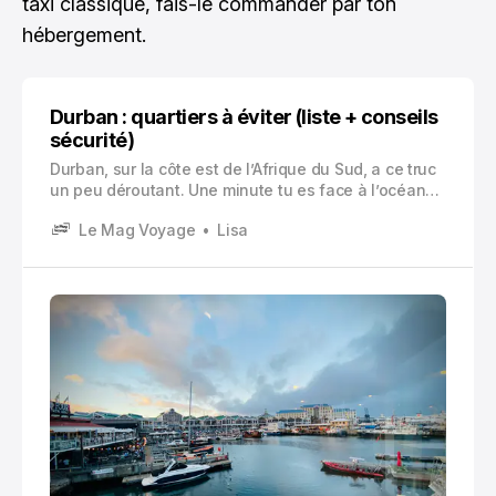
taxi classique, fais-le commander par ton
hébergement.
Durban : quartiers à éviter (liste + conseils
sécurité)
Durban, sur la côte est de l’Afrique du Sud, a ce truc
un peu déroutant. Une minute tu es face à l’océan
Indien, lumière dorée, promenade sympa, curry
Le Mag Voyage
Lisa
incroyable. La minute d’après, tu réalises que la ville
se vit par zones, par horaires, par habitudes.