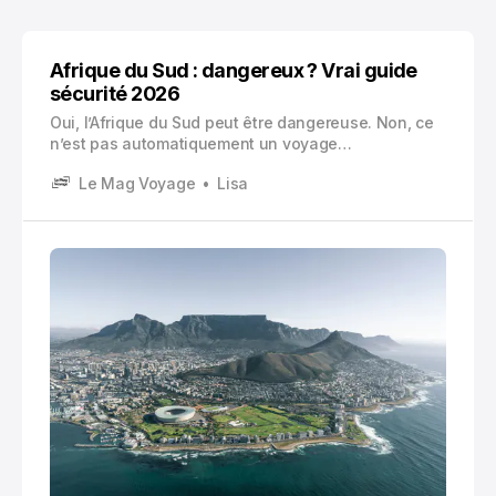
Afrique du Sud : dangereux ? Vrai guide
sécurité 2026
Oui, l’Afrique du Sud peut être dangereuse. Non, ce
n’est pas automatiquement un voyage
« impossible » . C’est un pays où la sécurité n’est
Le Mag Voyage
Lisa
pas uniforme , où les erreurs classiques des
voyageurs se payent plus cher qu’ailleurs, et où
deux rues peuvent raconter deux histoires
différentes.