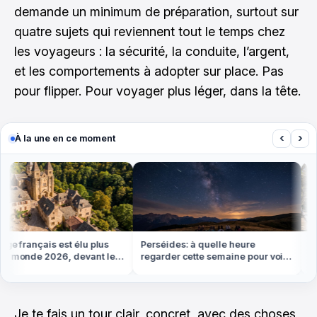
demande un minimum de préparation, surtout sur
quatre sujets qui reviennent tout le temps chez
les voyageurs : la sécurité, la conduite, l’argent,
et les comportements à adopter sur place. Pas
pour flipper. Pour voyager plus léger, dans la tête.
‹
›
À la une en ce moment
e français est élu plus
Perséides: à quelle heure
On c
 monde 2026, devant les
regarder cette semaine pour voir
cett
l'Italie et des Pays-Bas
le plus d'étoiles filantes
qu'à
Je te fais un tour clair, concret, avec des choses