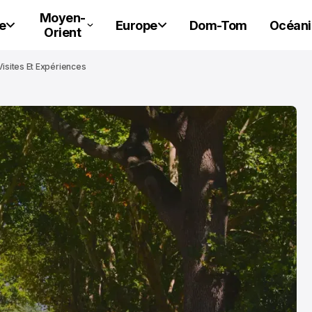
Moyen-
e
Europe
Dom-Tom
Océani
Orient
isites Et Expériences