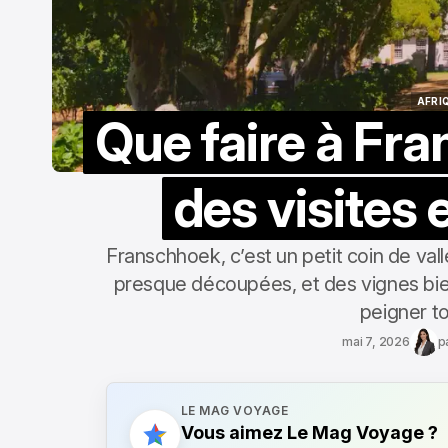
AFRI
Que faire à Fra
AFRI
des visites 
Franschhoek, c’est un petit coin de va
presque découpées, et des vignes bie
peigner to
mai 7, 2026
p
LE MAG VOYAGE
Vous aimez Le Mag Voyage ?