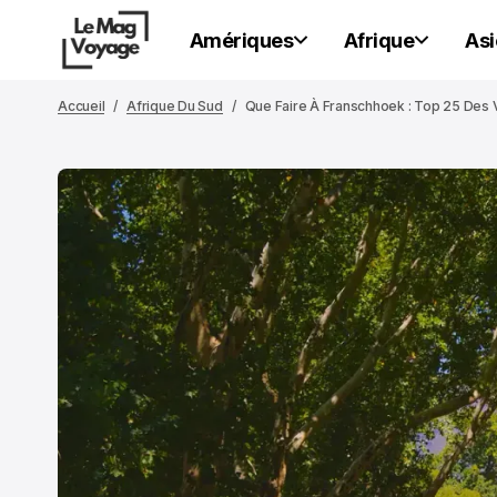
Amériques
Afrique
Asi
Accueil
Afrique Du Sud
Que Faire À Franschhoek : Top 25 Des V