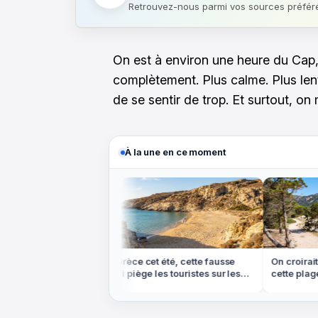
Retrouvez-nous parmi vos sources préfér
On est à environ une heure du Cap,
complètement. Plus calme. Plus lent
de se sentir de trop. Et surtout, on
À la une en ce moment
s ce week-end: où
En Grèce cet été, cette fausse
On croirait 
gratuitement
appli piège les touristes sur les
cette plage 
e
plages
qu'à pied ou