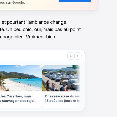
ées sur Google.
 et pourtant l’ambiance change
e. Un peu chic, oui, mais pas au point
 mange bien. Vraiment bien.
‹
›
les Caraïbes, mais
Chassé-croisé du week-end du
Perséid
sauvage ne se rejoint
15 août: les jours et les axes à
regarde
 en bateau
éviter absolument
le plus 