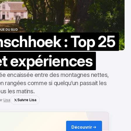
QUE DU SUD
nschhoek : Top 25
QUE DU SUD
et expériences
llée encaissée entre des montagnes nettes,
n rangées comme si quelqu’un passait les
us les matins.
ar
Lisa
Suivre Lisa
Découvrir