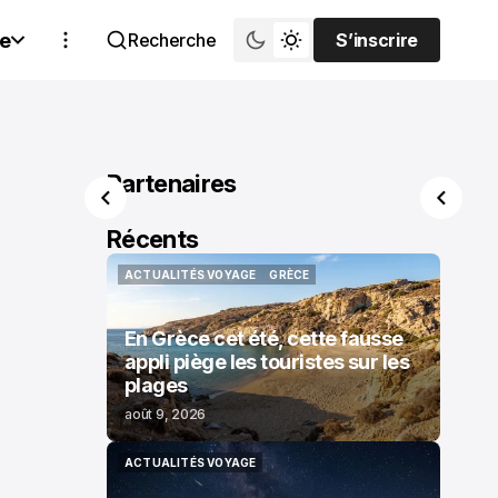
e
Recherche
S’inscrire
S’inscrire
Partenaires
Récents
ACTUALITÉS VOYAGE
GRÈCE
ACTUALITÉS VOYAGE
GRÈCE
En Grèce cet été, cette fausse
appli piège les touristes sur les
plages
août 9, 2026
ACTUALITÉS VOYAGE
ACTUALITÉS VOYAGE