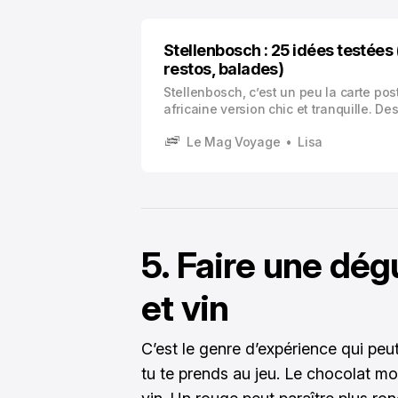
Stellenbosch : 25 idées testées 
restos, balades)
Stellenbosch, c’est un peu la carte pos
africaine version chic et tranquille. D
partout, des maisons blanches à pig
Le Mag Voyage
Lisa
si on était tombé dans un décor, et pui
fixe qui revient toutes les dix minutes : 
mange bien. Et on boit très bien.
5. Faire une dég
et vin
C’est le genre d’expérience qui peut
tu te prends au jeu. Le chocolat m