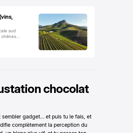
(vins,
tale sud
es chênes
nons comme
s cette idée
ici, on
ustation chocolat
 sembler gadget… et puis tu le fais, et
odifie complètement la perception du