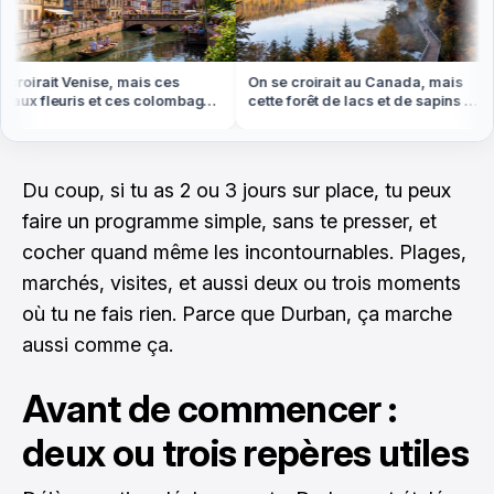
roirait Venise, mais ces
On se croirait au Canada, mais
ux fleuris et ces colombages
cette forêt de lacs et de sapins est
 en Alsace
dans les Vosges
Du coup, si tu as 2 ou 3 jours sur place, tu peux
faire un programme simple, sans te presser, et
cocher quand même les incontournables. Plages,
marchés, visites, et aussi deux ou trois moments
où tu ne fais rien. Parce que Durban, ça marche
aussi comme ça.
Avant de commencer :
deux ou trois repères utiles