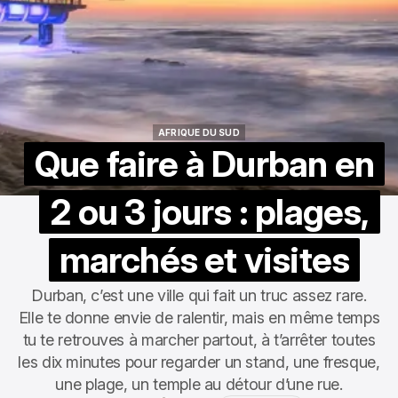
AFRIQUE DU SUD
AFRIQUE DU SUD
Que faire à Durban en
2 ou 3 jours : plages,
marchés et visites
Durban, c’est une ville qui fait un truc assez rare.
Elle te donne envie de ralentir, mais en même temps
tu te retrouves à marcher partout, à t’arrêter toutes
les dix minutes pour regarder un stand, une fresque,
une plage, un temple au détour d’une rue.