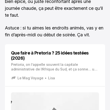
bien épicé, ou juste réconfortant après une
journée chaude, ça peut être exactement ce qu’il
te faut.
Astuce : si tu aimes les endroits animés, vas y en
fin d’après-midi ou début de soirée. Ça vit.
Que faire à Pretoria ? 25 idées testées
(2026)
Pretoria, on l’appelle souvent la capitale
administrative de l’Afrique du Sud, et ça sonne… un
peu froid, un peu dossier Excel. Alors qu’en vrai,
Le Mag Voyage
Lisa
c’est une ville qui surprend.