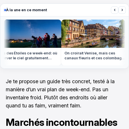
‹
›
À la une en ce moment
s des Étoiles ce week-end: où
On croirait Venise, mais ces
ver le ciel gratuitement
canaux fleuris et ces colombages
out en France
sont en Alsace
Je te propose un guide très concret, testé à la
manière d’un vrai plan de week-end. Pas un
inventaire froid. Plutôt des endroits où aller
quand tu as faim, vraiment faim.
Marchés incontournables