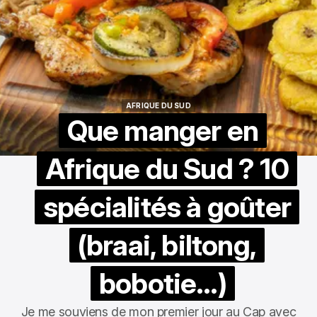
AFRIQUE DU SUD
AFRIQUE DU SUD
Que manger en
Afrique du Sud ? 10
spécialités à goûter
(braai, biltong,
bobotie…)
Je me souviens de mon premier jour au Cap avec