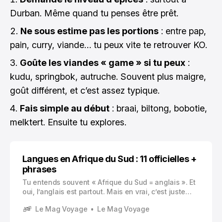
Durban. Même quand tu penses être prêt.
Ne sous estime pas les portions
: entre pap,
pain, curry, viande… tu peux vite te retrouver KO.
Goûte les viandes « game » si tu peux
:
kudu, springbok, autruche. Souvent plus maigre,
goût différent, et c’est assez typique.
Fais simple au début
: braai, biltong, bobotie,
melktert. Ensuite tu explores.
Langues en Afrique du Sud : 11 officielles +
phrases
Tu entends souvent « Afrique du Sud = anglais ». Et
oui, l’anglais est partout. Mais en vrai, c’est juste
une partie du tableau. Le pays a 11 langues
Le Mag Voyage
Le Mag Voyage
officielles, et ça se sent au quotidien.