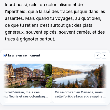
lourd aussi, celui du colonialisme et de
l’apartheid, qui a laissé des traces jusque dans les
assiettes. Mais quand tu voyages, au quotidien,
ce que tu retiens c’est surtout ça : des plats
généreux, souvent épicés, souvent carnés, et des
trucs à grignoter partout.
‹
›
À la une en ce moment
oirait Venise, mais ces
On se croirait au Canada, mais
O
x fleuris et ces colombages
cette forêt de lacs et de sapins est
c
en Alsace
dans les Vosges